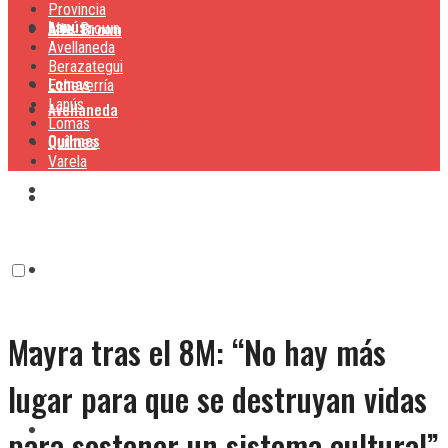
Provincia
Lanús
Alte. Brown
Alte. Brown
Avellaneda
Berazategui
Lomas
Echeverría
Lanús
Avellaneda
Lomas
Quilmes
Quilmes
Varela
Berazategui
Varela
Echeverría
Mayra tras el 8M: “No hay más
Lanús
lugar para que se destruyan vidas
Lomas
para sostener un sistema cultural”