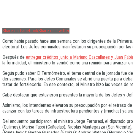
Share on Facebook
Share on Twitter
Como había pasado hace una semana con los dirigentes de la Primera, a
electoral. Los Jefes comunales manifestaron su preocupación por las o
Después de
entregar créditos junto a Mariano Cascallares y Juan Fabi
la formalidad, el ministerio lo vendió como una reunión para avanzar en
Según pudo saber El Termómetro, el tema central de la jornada fue deb
derivaciones. Para los Jefes Comunales se abrió una puerta para debat
tratar de fortalecerlo. En ese contexto, el Ministro hizo las veces de 
Cabe destacar que estuvieron presentes la mayoría de los Jefes y Jefa
Asimismo, los Intendentes elevaron su preocupación por el retraso de 
avanzar con las tareas de infraestructura pendientes y (muchas) ya an
Del encuentro participaron: el ministro Jorge Ferraresi, el diputado 
(Quilmes); Marisa Fassi (Cañuelas); Nicolás Mantegazza (San Vicente)
(Punta Indio); Gastón Granados (Ezeiza); Andrés Watson (Florencio Varela