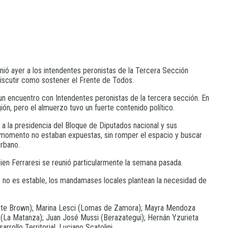
nió ayer a los intendentes peronistas de la Tercera Sección
discutir como sostener el Frente de Todos.
, un encuentro con Intendentes peronistas de la tercera sección. En
ión, pero el almuerzo tuvo un fuerte contenido político.
a la presidencia del Bloque de Diputados nacional y sus
el momento no estaban expuestas, sin romper el espacio y buscar
urbano.
ien Ferraresi se reunió particularmente la semana pasada.
y no es estable, los mandamases locales plantean la necesidad de
mirante Brown); Marina Lesci (Lomas de Zamora); Mayra Mendoza
a (La Matanza); Juan José Mussi (Berazategui); Hernán Yzurieta
rollo Territorial, Luciano Scatolini.