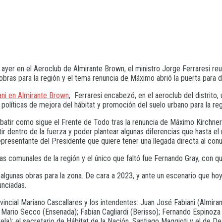
yer en el Aeroclub de Almirante Brown, el ministro Jorge Ferraresi reu
bras para la región y el tema renuncia de Máximo abrió la puerta para 
ani en Almirante Brown
, Ferraresi encabezó, en el aeroclub del distrito
 políticas de mejora del hábitat y promoción del suelo urbano para la reg
atir como sigue el Frente de Todo tras la renuncia de Máximo Kirchner 
ir dentro de la fuerza y poder plantear algunas diferencias que hasta 
representante del Presidente que quiere tener una llegada directa al con
s comunales de la región y el único que faltó fue Fernando Gray, con qu
algunas obras para la zona. De cara a 2023, y ante un escenario que ho
unciadas.
provincial Mariano Cascallares y los intendentes: Juan José Fabiani (Al
; Mario Secco (Ensenada); Fabian Cagliardi (Berisso); Fernando Espinoz
); el secretario de Hábitat de la Nación, Santiago Maggioti y el de Desar