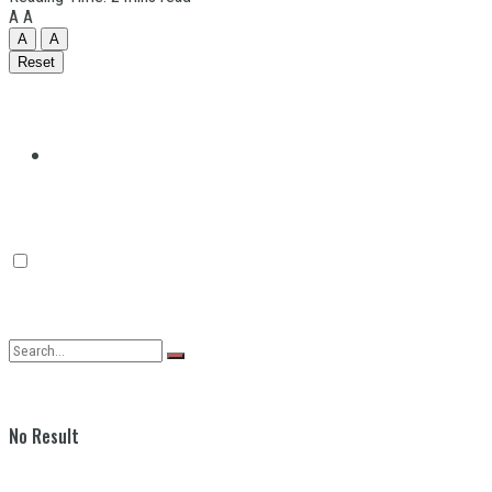
A
A
A
A
Reset
Quilmes
Varela
No Result