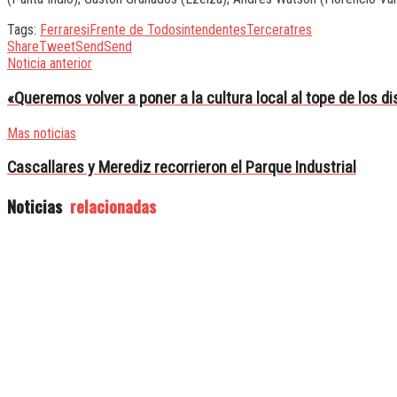
Tags:
Ferraresi
Frente de Todos
intendentes
Tercera
tres
Share
Tweet
Send
Send
Noticia anterior
«Queremos volver a poner a la cultura local al tope de los di
Mas noticias
Cascallares y Merediz recorrieron el Parque Industrial
Noticias
relacionadas