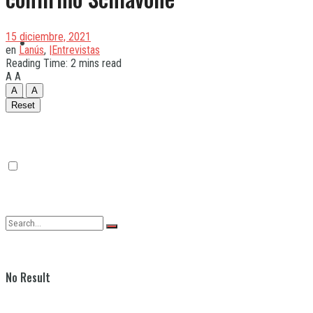
15 diciembre, 2021
Quilmes
en
Lanús
,
|Entrevistas
Reading Time: 2 mins read
A
A
A
A
Varela
Reset
No Result