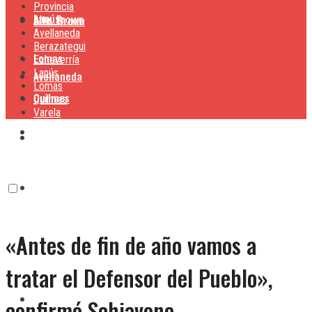
Provincia
Lanús
Alte. Brown
Alte. Brown
Avellaneda
Berazategui
Lomas
Echeverría
Lanús
Avellaneda
Lomas
Quilmes
Quilmes
Varela
Berazategui
Varela
Echeverría
«Antes de fin de año vamos a
Lanús
tratar el Defensor del Pueblo»,
Lomas
confirmó Schiavone