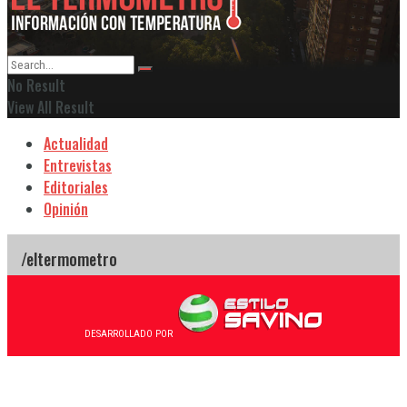
No Result
View All Result
Actualidad
Entrevistas
Editoriales
Opinión
DESARROLLADO POR