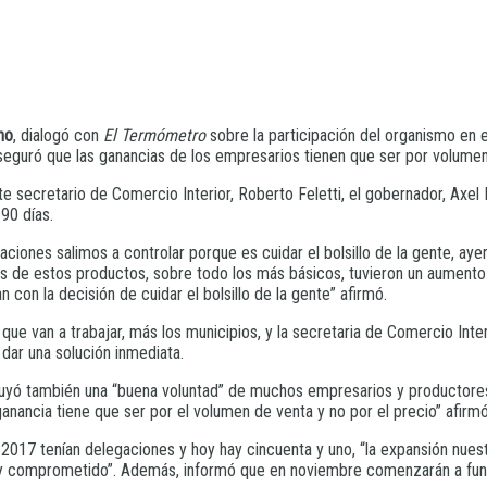
no
, dialogó con
El Termómetro
sobre la participación del organismo en 
aseguró que las ganancias de los empresarios tienen que ser por volumen
e secretario de Comercio Interior, Roberto Feletti, el gobernador, Axel 
90 días.
ones salimos a controlar porque es cuidar el bolsillo de la gente, aye
s de estos productos, sobre todo los más básicos, tuvieron un aumento s
on la decisión de cuidar el bolsillo de la gente” afirmó.
que van a trabajar, más los municipios, y la secretaria de Comercio Int
dar una solución inmediata.
yó también una “buena voluntad” de muchos empresarios y productores, 
anancia tiene que ser por el volumen de venta y no por el precio” afirm
n 2017 tenían delegaciones y hoy hay cincuenta y uno, “la expansión nu
o y comprometido”. Además, informó que en noviembre comenzarán a func