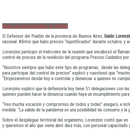
Share on Facebook
Share on Twitter
El Defensor del Pueblo de la provincia de Buenos Aires,
Guido Lorenzi
nacional. Afirmó que hubo precios “injustificados” durante octubre, y 
Lorenzino participó el miércoles de la reunión que encabezó el flamant
control de precios de la reedición del programa Precios Cuidados por 
“Nosotros siempre que hubo este tipo de programas, desde las delegaci
para participar del control de precios” explicó y cuestionó que “mucho
“Empezaremos desde hoy a controlar y denunciar a quienes no cumplan c
Lorenzino explicó que la defensoría hoy tiene 51 delegaciones con las 
quienes pueden hacer la denuncia cuando haya un incumplimiento para 
“Veo mucha vocación y compromiso de todos y todas” aseguró, e inclu
medida. “La salida de la pandemia es una posibilidad de consumo y la g
Sobre el despliegue territorial del organismo, Lorenzino contó que e
y queremos el año que viene abrir diez más, con personal capacitad