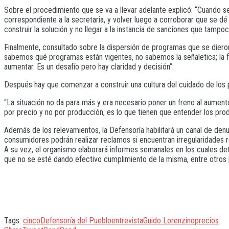
Sobre el procedimiento que se va a llevar adelante explicó: “Cuando se
correspondiente a la secretaria, y volver luego a corroborar que se dé
construir la solución y no llegar a la instancia de sanciones que tampoc
Finalmente, consultado sobre la dispersión de programas que se diero
sabemos qué programas están vigentes, no sabemos la señaletica; la f
aumentar. Es un desafío pero hay claridad y decisión”.
Después hay que comenzar a construir una cultura del cuidado de los p
“La situación no da para más y era necesario poner un freno al aumen
por precio y no por producción, es lo que tienen que entender los pro
Además de los relevamientos, la Defensoría habilitará un canal de denu
consumidores podrán realizar reclamos si encuentran irregularidades 
A su vez, el organismo elaborará informes semanales en los cuales det
que no se esté dando efectivo cumplimiento de la misma, entre otros 
Tags:
cinco
Defensoría del Pueblo
entrevista
Guido Lorenzino
precios