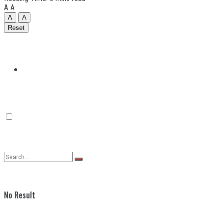
A
A
A
A
Reset
Quilmes
Varela
No Result