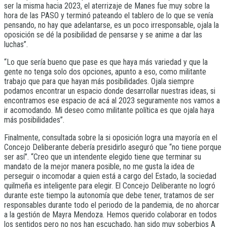
ser la misma hacia 2023, el aterrizaje de Manes fue muy sobre la
hora de las PASO y terminó pateando el tablero de lo que se venía
pensando, no hay que adelantarse, es un poco irresponsable, ojala la
oposición se dé la posibilidad de pensarse y se anime a dar las
luchas”.
“Lo que sería bueno que pase es que haya más variedad y que la
gente no tenga solo dos opciones, apunto a eso, como militante
trabajo que para que hayan más posibilidades. Ojala siempre
podamos encontrar un espacio donde desarrollar nuestras ideas, si
encontramos ese espacio de acá al 2023 seguramente nos vamos a
ir acomodando. Mi deseo como militante política es que ojala haya
más posibilidades”.
Finalmente, consultada sobre la si oposición logra una mayoría en el
Concejo Deliberante debería presidirlo aseguró que “no tiene porque
ser así”. “Creo que un intendente elegido tiene que terminar su
mandato de la mejor manera posible, no me gusta la idea de
perseguir o incomodar a quien está a cargo del Estado, la sociedad
quilmeña es inteligente para elegir. El Concejo Deliberante no logró
durante este tiempo la autonomía que debe tener, tratamos de ser
responsables durante todo el periodo de la pandemia, de no ahorcar
a la gestión de Mayra Mendoza. Hemos querido colaborar en todos
los sentidos pero no nos han escuchado, han sido muy soberbios A