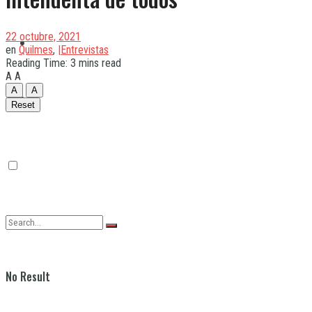
22 octubre, 2021
Quilmes
en
Quilmes
,
|Entrevistas
Reading Time: 3 mins read
A
A
A
A
Varela
Reset
No Result