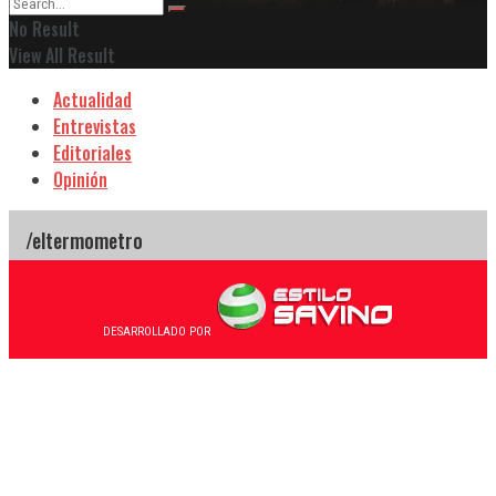
No Result
View All Result
Actualidad
Entrevistas
Editoriales
Opinión
DESARROLLADO POR