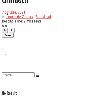
7 octubre, 2021
Quilmes
en
Lomas de Zamora
,
|Actualidad
Reading Time: 2 mins read
A
A
A
A
Varela
Reset
No Result