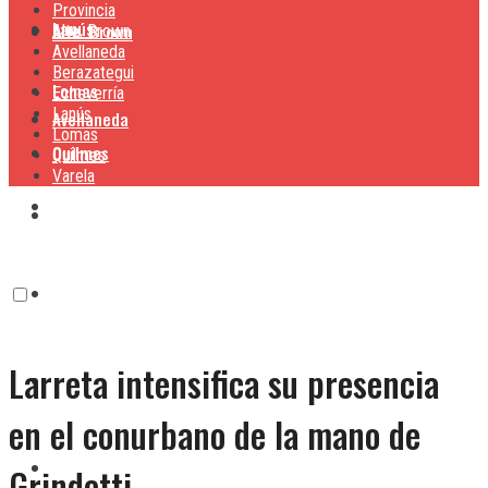
Provincia
Lanús
Alte. Brown
Alte. Brown
Avellaneda
Berazategui
Lomas
Echeverría
Lanús
Avellaneda
Lomas
Quilmes
Quilmes
Varela
Berazategui
Varela
Echeverría
Larreta intensifica su presencia
Lanús
en el conurbano de la mano de
Lomas
Grindetti