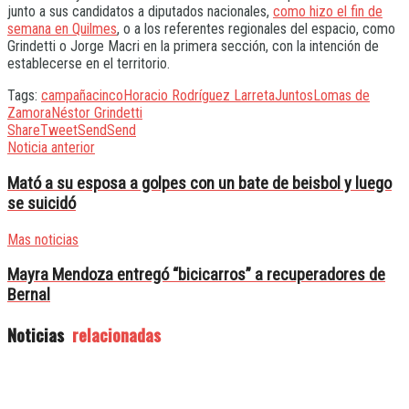
junto a sus candidatos a diputados nacionales,
como hizo el fin de
semana en Quilmes
, o a los referentes regionales del espacio, como
Grindetti o Jorge Macri en la primera sección, con la intención de
establecerse en el territorio.
Tags:
campaña
cinco
Horacio Rodríguez Larreta
Juntos
Lomas de
Zamora
Néstor Grindetti
Share
Tweet
Send
Send
Noticia anterior
Mató a su esposa a golpes con un bate de beisbol y luego
se suicidó
Mas noticias
Mayra Mendoza entregó “bicicarros” a recuperadores de
Bernal
Noticias
relacionadas