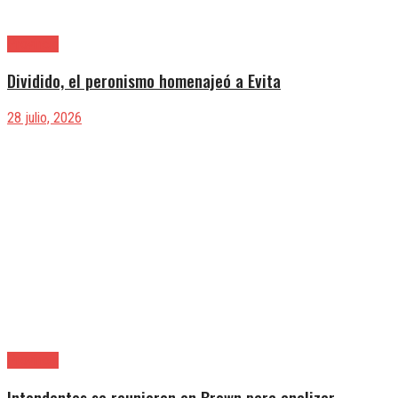
Provincia
Dividido, el peronismo homenajeó a Evita
28 julio, 2026
Provincia
Intendentes se reunieron en Brown para analizar