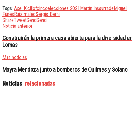
Tags:
Axel Kicillof
cinco
elecciones 2021
Martín Insaurrade
Miguel
Funes
Ruiz malec
Sergio Berni
Share
Tweet
Send
Send
Noticia anterior
Construirán la primera casa abierta para la diversidad en
Lomas
Mas noticias
Mayra Mendoza junto a bomberos de Quilmes y Solano
Noticias
relacionadas