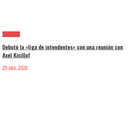
Provincia
Debutó la «liga de intendentes» con una reunión con
Axel Kicillof
29 julio, 2026