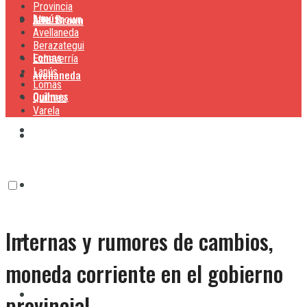
Provincia
Lanús
Alte. Brown
Alte. Brown
Avellaneda
Berazategui
Lomas
Echeverría
Lanús
Avellaneda
Lomas
Quilmes
Quilmes
Varela
Berazategui
Varela
Echeverría
Internas y rumores de cambios,
Lanús
moneda corriente en el gobierno
Lomas
provincial