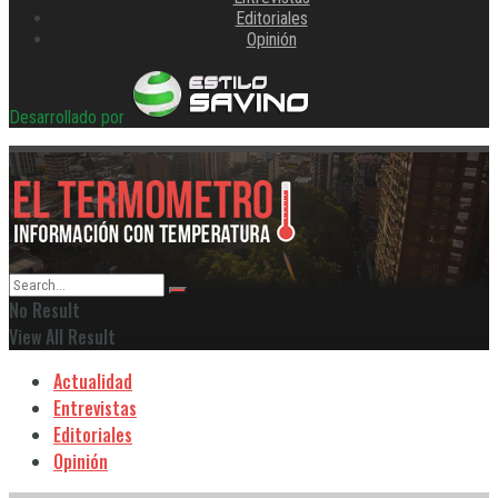
Editoriales
Opinión
Desarrollado por
No Result
View All Result
Actualidad
Entrevistas
Editoriales
Opinión