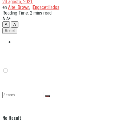
23 agosto, 2021
en
Alte. Brown
,
|Engacetillados
Reading Time: 2 mins read
Quilmes
A
A
A
A
Reset
Varela
No Result