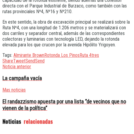
capacidad de la rotonda existente, siendo además una conexión
directa con el Parque Industrial de Burzaco, como también con las
rutas provinciales Nº4, Nº16 y Nº210.
En este sentido, la obra de excavación principal se realizará sobre la
Ruta Nº4, con una longitud de 1.206 metros y se materializará con
dos carriles y separador central, además de las correspondientes
colectoras y luminarias con tecnología LED, dejando la rotonda
elevada para los que crucen por la avenida Hipólito Yrigoyen.
Tags:
Almirante Brown
Rotonda Los Pinos
Ruta 4
tres
Share
Tweet
Send
Send
Noticia anterior
La campaña vacía
Mas noticias
El randazzismo apuesta por una lista “de vecinos que no
vienen de la política”
Noticias
relacionadas