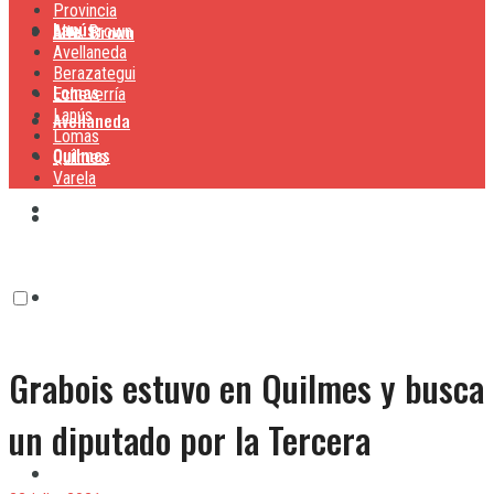
Provincia
Lanús
Alte. Brown
Alte. Brown
Avellaneda
Berazategui
Lomas
Echeverría
Lanús
Avellaneda
Lomas
Quilmes
Quilmes
Varela
Berazategui
Varela
Echeverría
Grabois estuvo en Quilmes y busca
Lanús
un diputado por la Tercera
Lomas