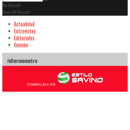
No Result
View All Result
Actualidad
Entrevistas
Editoriales
Opinión
DESARROLLADO POR