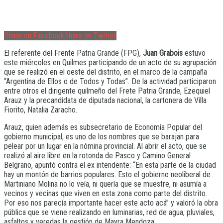
Share on Facebook
Share on Twitter
El referente del Frente Patria Grande (FPG),
Juan Grabois
estuvo
este miércoles en Quilmes participando de un acto de su agrupación
que se realizó en el oeste del distrito, en el marco de la campaña
“Argentina de Ellos o de Todos y Todas”. De la actividad participaron
entre otros el dirigente quilmeño del Frete Patria Grande, Ezequiel
Arauz y la precandidata de diputada nacional, la cartonera de Villa
Fiorito, Natalia Zaracho.
Arauz, quien además es subsecretario de Economía Popular del
gobierno municipal, es uno de los nombres que se barajan para
pelear por un lugar en la nómina provincial. Al abrir el acto, que se
realizó al aire libre en la rotonda de Pasco y Camino General
Belgrano, apuntó contra el ex intendente: “En esta parte de la ciudad
hay un montón de barrios populares. Esto el gobierno neoliberal de
Martiniano Molina no lo veía, ni quería que se muestre, ni asumía a
vecinos y vecinas que viven en esta zona como parte del distrito.
Por eso nos parecía importante hacer este acto acá” y valoró la obra
pública que se viene realizando en luminarias, red de agua, pluviales,
asfaltos y veredas la gestión de Mayra Mendoza.