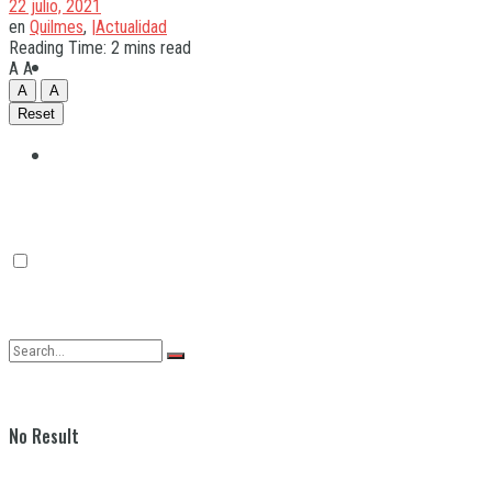
22 julio, 2021
en
Quilmes
,
|Actualidad
Reading Time: 2 mins read
Quilmes
A
A
A
A
Reset
Varela
No Result