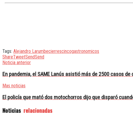
Tags:
Alejandro Larumbe
cierres
cinco
gastronomicos
Share
Tweet
Send
Send
Noticia anterior
En pandemia, el SAME Lanús asistió más de 2500 casos de c
Mas noticias
El policía que mató dos motochorros dijo que disparó cuand
Noticias
relacionadas