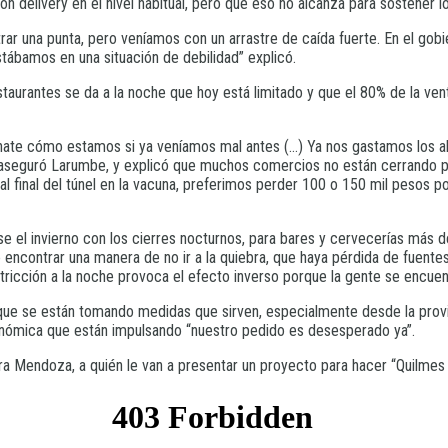
delivery en el nivel habitual, pero que eso no alcanza para sostener lo
ar una punta, pero veníamos con un arrastre de caída fuerte. En el gob
stábamos en una situación de debilidad” explicó.
taurantes se da a la noche que hoy está limitado y que el 80% de la ve
nate cómo estamos si ya veníamos mal antes (…) Ya nos gastamos los a
seguró Larumbe, y explicó que muchos comercios no están cerrando por
l final del túnel en la vacuna, preferimos perder 100 o 150 mil pesos p
 el invierno con los cierres nocturnos, para bares y cervecerías más de
contrar una manera de no ir a la quiebra, que haya pérdida de fuentes 
ricción a la noche provoca el efecto inverso porque la gente se encuent
que se están tomando medidas que sirven, especialmente desde la provi
ronómica que están impulsando “nuestro pedido es desesperado ya”.
yra Mendoza, a quién le van a presentar un proyecto para hacer “Quilme