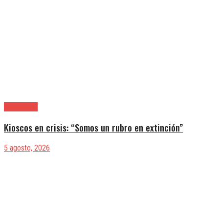
|Actualidad
Kioscos en crisis: “Somos un rubro en extinción”
5 agosto, 2026