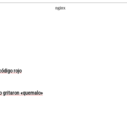
ódigo rojo
o gritaron «quemalo»