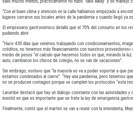
salió mucho menos, prácticamente no hubo “take away” y se manejó con 
“Con el buen clima y atención en la calle habíamos empezado a encontr
lugares cerraron sus locales antes de la pandemia y cuando llegó ya e
El empresario gastronómico detalló que el 70% del consumo en los res
pudiendo abrir.
“Hace 430 días que venimos trabajando con condicionamientos, imagi
créditos, no tenemos más financiamiento con nuestros proveedores» a
medio de pesos “el calculo que hacemos todos es que, mirando la luz a
auto, cambiaron los chicos de colegio, no se van de vacaciones”.
Sin embrago, sostuvo que “la mayoría no va a poder soportar a que pase
estamos condenados al cierre”. “Hay una pandemia, pero tenemos que en
no se producen contagios porque se cumplen los protocolos “esta rest
Larumbe destacó que hay un diálogo constante con las autoridades y 
insistió en que es importante que se trate la ley de emergencia gast
Finalmente, contó que el martes se van a reunir con la intendenta, Ma