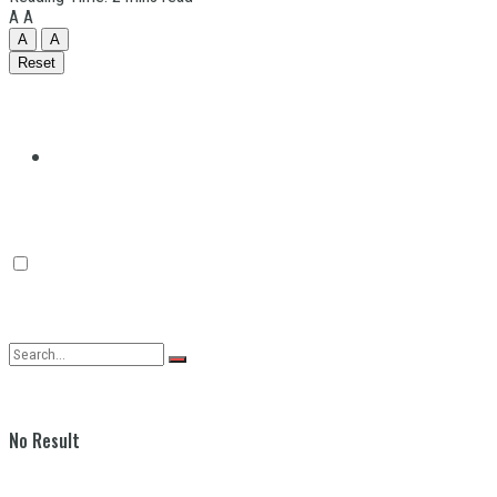
A
A
A
A
Reset
Quilmes
Varela
No Result