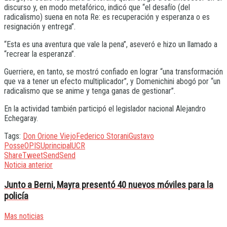
discurso y, en modo metafórico, indicó que “el desafío (del
radicalismo) suena en nota Re: es recuperación y esperanza o es
resignación y entrega”.
“Esta es una aventura que vale la pena”, aseveró e hizo un llamado a
“recrear la esperanza”.
Guerriere, en tanto, se mostró confiado en lograr “una transformación
que va a tener un efecto multiplicador”, y Domenichini abogó por “un
radicalismo que se anime y tenga ganas de gestionar”.
En la actividad también participó el legislador nacional Alejandro
Echegaray.
Tags:
Don Orione Viejo
Federico Storani
Gustavo
Posse
OPISU
principal
UCR
Share
Tweet
Send
Send
Noticia anterior
Junto a Berni, Mayra presentó 40 nuevos móviles para la
policía
Mas noticias