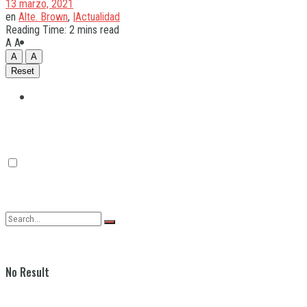
13 marzo, 2021
en
Alte. Brown
,
|Actualidad
Reading Time: 2 mins read
Quilmes
A
A
A
A
Reset
Varela
No Result