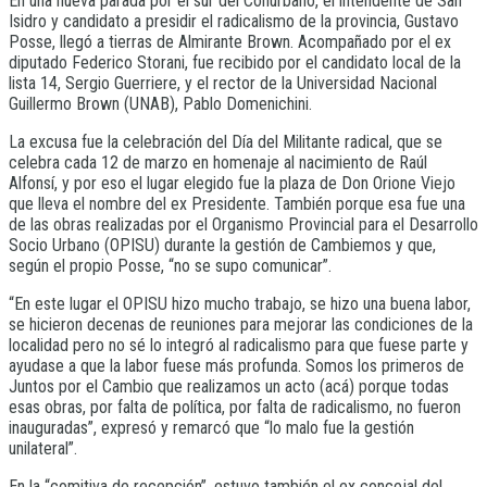
En una nueva parada por el sur del Conurbano, el intendente de San
Isidro y candidato a presidir el radicalismo de la provincia, Gustavo
Posse, llegó a tierras de Almirante Brown. Acompañado por el ex
diputado Federico Storani, fue recibido por el candidato local de la
lista 14, Sergio Guerriere, y el rector de la Universidad Nacional
Guillermo Brown (UNAB), Pablo Domenichini.
La excusa fue la celebración del Día del Militante radical, que se
celebra cada 12 de marzo en homenaje al nacimiento de Raúl
Alfonsí, y por eso el lugar elegido fue la plaza de Don Orione Viejo
que lleva el nombre del ex Presidente. También porque esa fue una
de las obras realizadas por el Organismo Provincial para el Desarrollo
Socio Urbano (OPISU) durante la gestión de Cambiemos y que,
según el propio Posse, “no se supo comunicar”.
“En este lugar el OPISU hizo mucho trabajo, se hizo una buena labor,
se hicieron decenas de reuniones para mejorar las condiciones de la
localidad pero no sé lo integró al radicalismo para que fuese parte y
ayudase a que la labor fuese más profunda. Somos los primeros de
Juntos por el Cambio que realizamos un acto (acá) porque todas
esas obras, por falta de política, por falta de radicalismo, no fueron
inauguradas”, expresó y remarcó que “lo malo fue la gestión
unilateral”.
En la “comitiva de recepción”, estuvo también el ex concejal del