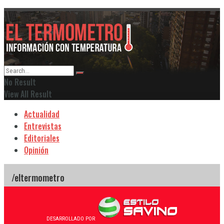
No Result
View All Result
Actualidad
Entrevistas
Editoriales
Opinión
DESARROLLADO POR