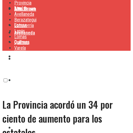
Provincia
Lanús
Alte. Brown
Alte. Brown
Avellaneda
Berazategui
Lomas
Echeverría
Lanús
Avellaneda
Lomas
Quilmes
Quilmes
Varela
Berazategui
Varela
Echeverría
La Provincia acordó un 34 por
Lanús
ciento de aumento para los
Lomas
estatales