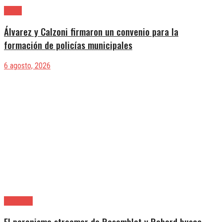
Lanús
Álvarez y Calzoni firmaron un convenio para la
formación de policías municipales
6 agosto, 2026
Provincia
El peronismo streamer de Rosemblat y Rebord busca