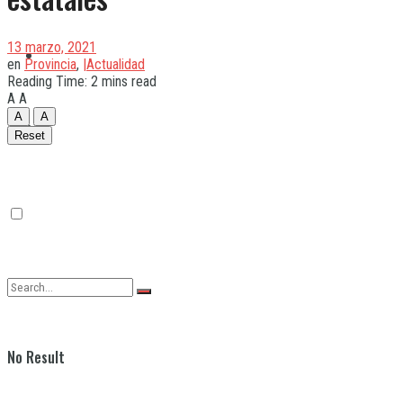
13 marzo, 2021
Quilmes
en
Provincia
,
|Actualidad
Reading Time: 2 mins read
A
A
A
A
Varela
Reset
No Result