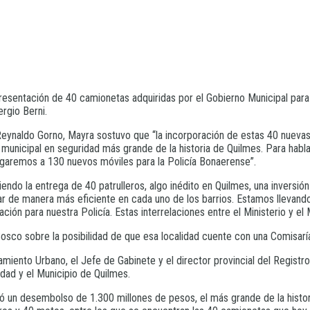
sentación de 40 camionetas adquiridas por el Gobierno Municipal para 
ergio Berni.
 Reynaldo Gorno, Mayra sostuvo que “la incorporación de estas 40 nueva
 municipal en seguridad más grande de la historia de Quilmes. Para habla
legaremos a 130 nuevos móviles para la Policía Bonaerense”.
iendo la entrega de 40 patrulleros, algo inédito en Quilmes, una inversi
jar de manera más eficiente en cada uno de los barrios. Estamos llevan
ión para nuestra Policía. Estas interrelaciones entre el Ministerio y el 
osco sobre la posibilidad de que esa localidad cuente con una Comisaría
namiento Urbano, el Jefe de Gabinete y el director provincial del Regist
idad y el Municipio de Quilmes.
có un desembolso de 1.300 millones de pesos, el más grande de la historia