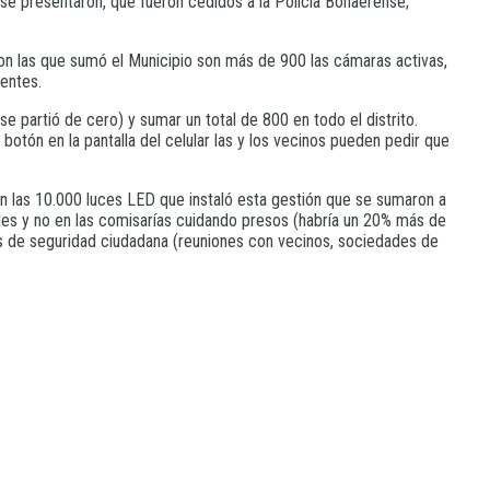
se presentaron, que fueron cedidos a la Policía Bonaerense;
on las que sumó el Municipio son más de 900 las cámaras activas,
entes.
e partió de cero) y sumar un total de 800 en todo el distrito.
tón en la pantalla del celular las y los vecinos pueden pedir que
n las 10.000 luces LED que instaló esta gestión que se sumaron a
alles y no en las comisarías cuidando presos (habría un 20% más de
vos de seguridad ciudadana (reuniones con vecinos, sociedades de