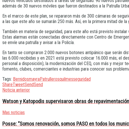
nuevos vehículos destinados a tareas de seguridad: 90 nuevos patrulle
además de 30 nuevos móviles que fueron destinados a la Patrulla Urban
En el marco de este plan, se repararon más de 300 cámaras de segurid
a las que este año se sumarán 250 más. Así, en la primera mitad de l
También en materia de seguridad, para este año está previsto instalar 
Estas alarmas están conectadas directamente con Centro de Emergencias
se envíe una patrulla y avisar a la Policía.
En tanto se compraron 2.000 nuevos botones antipánico que serán dist
las 6.000 recibidas y en 2021 está previsto colocar 16.000 más; el des
personal a disposición); la modernización del CEQ, con más y mejor te
fomento, clubes, comerciantes e industrias para conocer sus problem
Tags:
Berni
dos
mayra
Patrulleros
quilmes
seguridad
Share
Tweet
Send
Send
Noticia anterior
Watson y Katopodis supervisaron obras de repavimentación 
Mas noticias
Posse: “Somos renovación, somos PASO en todos los munic