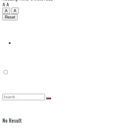
A
A
A
A
Reset
Quilmes
Varela
No Result