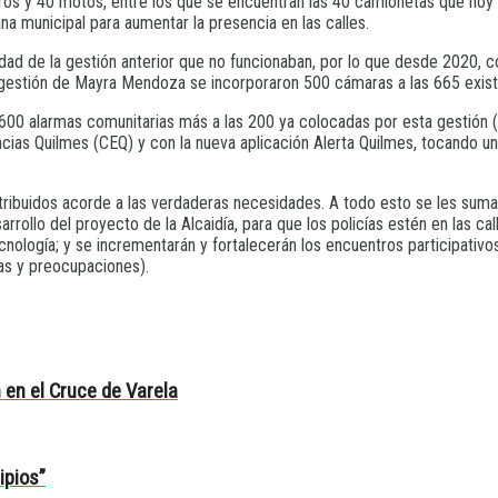
ros y 40 motos, entre los que se encuentran las 40 camionetas que hoy 
a municipal para aumentar la presencia en las calles.
ad de la gestión anterior que no funcionaban, por lo que desde 2020, c
a gestión de Mayra Mendoza se incorporaron 500 cámaras a las 665 exist
600 alarmas comunitarias más a las 200 ya colocadas por esta gestión (s
 Quilmes (CEQ) y con la nueva aplicación Alerta Quilmes, tocando un bo
ribuidos acorde a las verdaderas necesidades. A todo esto se les suma
arrollo del proyecto de la Alcaidía, para que los policías estén en las c
cnología; y se incrementarán y fortalecerán los encuentros participati
as y preocupaciones).
en el Cruce de Varela
ipios”