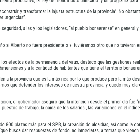
imiento productivo, la “ley de monotributo unificado” y un programa para f
reconstruir y transformar la injusta estructura de la provincia”. No obstan
er urgencias”.
 seguridad, a las y los legisladores, “al pueblo bonaerense” en general y 
si Alberto no fuera presidente o si tuviéramos otro que no tuvieran e
r los efectos de la permanencia del virus, destacó que las gestiones real
imensiones y a la cantidad de habitantes que tiene el territorio bonaere
n a la provincia que es la más rica por lo que produce pero la más des
mos que defender los intereses de nuestra provincia, y quedó muy clar
tración, el gobernador aseguró que la intención desde el primer día fue “
uestos de trabajo, la caída de los salarios , las variaciones en el índice
de 800 plazas más para el SPB, la creación de alcaidías, así como la con
, “que busca dar respuestas de fondo, no inmediatas, a temas que vienen