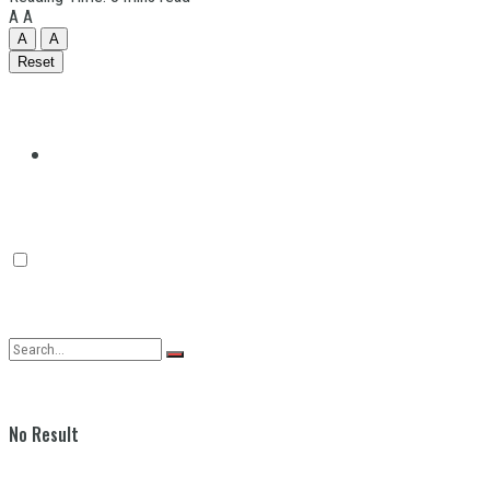
A
A
A
A
Reset
Quilmes
Varela
No Result