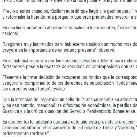
reactivación económica” a través de la obra pública, la ley de fortalec
Previo a estos anuncios, Kicillof recordó que llegó a la gestión para “ 
a reformular la hoja de ruta porque lo que eran prioridades pasaron a s
En esa línea, agradeció al personal de salud, a los docentes, fuerzas de
nacional.
“Llegamos muy lastimados pero hubiésemos salido con mucho mas daño 
creyera en la importancia de un estado presente”, observó.
En su habitual recorrido por las acciones llevadas adelante para mitiga
fortalecerlo pese a la escasez de recursos en contraposición con las d
“Tenemos la firme decisión de recuperar los fondos que le corresponde
asegurar el cumplimiento de los derechos de su población. Todos tene
los derechos para todos”, evaluó
Con la intención de imprimirle un sello de “transparencia” a su adminis
y, en ese sentido, mencionó las dificultas de económicas, la pérdida de p
Guernica y a la crítica situación del Servicio Penitenciario Bonaerense.
En ese contexto, adelantó que para este año está prevista la creación 
habitacional, informó el lanzamiento de la Unidad de Tierra y Vivienda
ordenamiento territorial”.