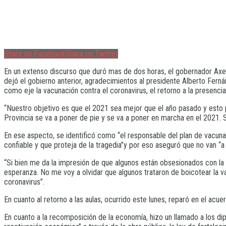
Share on Facebook
Share on Twitter
En un extenso discurso que duró mas de dos horas, el gobernador Axel
dejó el gobierno anterior, agradecimientos al presidente Alberto Ferná
como eje la vacunación contra el coronavirus, el retorno a la presencia
“Nuestro objetivo es que el 2021 sea mejor que el año pasado y esto p
Provincia se va a poner de pie y se va a poner en marcha en el 2021. Si
En ese aspecto, se identificó como “el responsable del plan de vacunac
confiable y que proteja de la tragedia”y por eso aseguró que no van “a p
“Si bien me da la impresión de que algunos están obsesionados con la
esperanza. No me voy a olvidar que algunos trataron de boicotear la va
coronavirus”.
En cuanto al retorno a las aulas, ocurrido este lunes, reparó en el acu
En cuanto a la recomposición de la economía, hizo un llamado a los dip