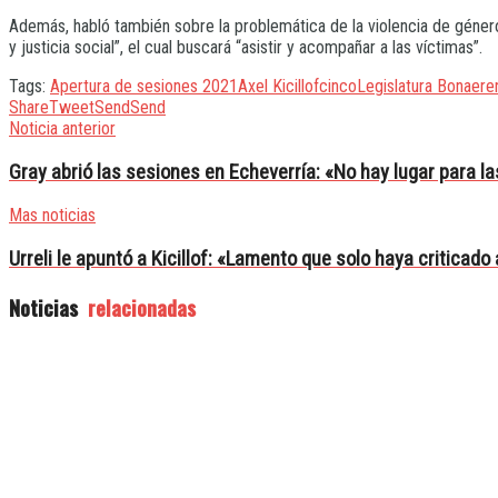
Además, habló también sobre la problemática de la violencia de género 
y justicia social”, el cual buscará “asistir y acompañar a las víctimas”.
Tags:
Apertura de sesiones 2021
Axel Kicillof
cinco
Legislatura Bonaere
Share
Tweet
Send
Send
Noticia anterior
Gray abrió las sesiones en Echeverría: «No hay lugar para l
Mas noticias
Urreli le apuntó a Kicillof: «Lamento que solo haya criticado 
Noticias
relacionadas