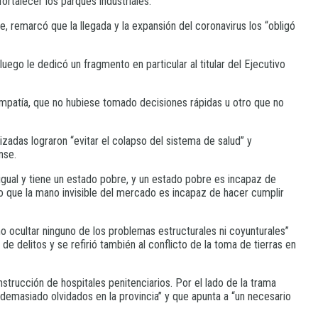
ortalecer los parques industriales.
te, remarcó que la llegada y la expansión del coronavirus los “obligó
luego le dedicó un fragmento en particular al titular del Ejecutivo
mpatía, que no hubiese tomado decisiones rápidas u otro que no
izadas lograron “evitar el colapso del sistema de salud” y
nse.
igual y tiene un estado pobre, y un estado pobre es incapaz de
o que la mano invisible del mercado es incapaz de hacer cumplir
no ocultar ninguno de los problemas estructurales ni coyunturales”
 de delitos y se refirió también al conflicto de la toma de tierras en
strucción de hospitales penitenciarios. Por el lado de la trama
 demasiado olvidados en la provincia” y que apunta a “un necesario