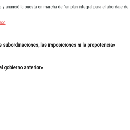
y anunció la puesta en marcha de “un plan integral para el abordaje de c
nse
as subordinaciones, las imposiciones ni la prepotencia»
al gobierno anterior»