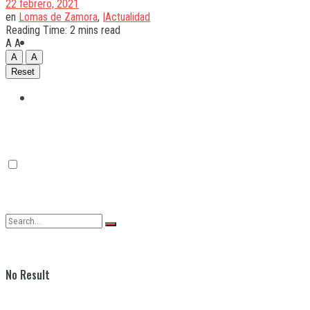
22 febrero, 2021
en
Lomas de Zamora
,
|Actualidad
Reading Time: 2 mins read
Quilmes
A
A
A
A
Reset
Varela
No Result