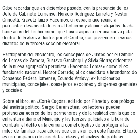
Cabe recordar que en diciembre pasado, con la presencia del ex
Jefe de Gabinete Lomense, Horacio Rodríguez Larreta y Néstor
Grindetti, Kravetz lanzó Hacemos, un espacio que reunió a
peronistas desencantado con el Gobierno y algunos alejados desde
hace años del kirchnerismo, que busca aspira a ser una nueva pata
dentro de la alianza Juntos por el Cambio, con presencia en varios
distritos de la tercera sección electoral.
Participaron del encuentro, los concejales de Juntos por el Cambio
de Lomas de Zamora, Gustavo Ganchegui y Silvia Sierra; dirigentes
de la nueva agrupación peronista «Hacemos Lomas» como el ex
funcionario nacional, Hector Corrado; el ex candidato a intendente de
Consenso Federal lomense, Eduardo Amlavy; ex funcionarios
municipales, concejales, consejeros escolares y dirigentes gremiales
y sociales.
Sobre el libro, en «Corré Cagón», editado por Planeta y con prólogo
del analista político, Sergio Berensztein, los lectores pueden
profundizar acerca de los pormenores y de la realidad con la que se
enfrentan a diario el Municipio y las fuerzas policiales a la hora de
combatir el delito en la comuna con el objetivo de proteger a las
miles de familias trabajadoras que conviven con este flagelo. El texto
es un compendio de anécdotas, ideas y el análisis de políticas