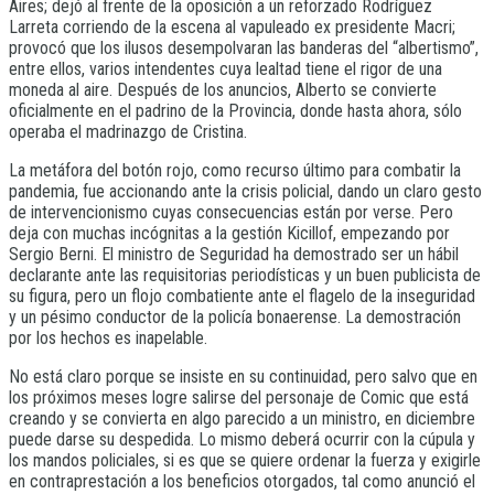
Aires; dejó al frente de la oposición a un reforzado Rodríguez
Larreta corriendo de la escena al vapuleado ex presidente Macri;
provocó que los ilusos desempolvaran las banderas del “albertismo”,
entre ellos, varios intendentes cuya lealtad tiene el rigor de una
moneda al aire. Después de los anuncios, Alberto se convierte
oficialmente en el padrino de la Provincia, donde hasta ahora, sólo
operaba el madrinazgo de Cristina.
La metáfora del botón rojo, como recurso último para combatir la
pandemia, fue accionando ante la crisis policial, dando un claro gesto
de intervencionismo cuyas consecuencias están por verse. Pero
deja con muchas incógnitas a la gestión Kicillof, empezando por
Sergio Berni. El ministro de Seguridad ha demostrado ser un hábil
declarante ante las requisitorias periodísticas y un buen publicista de
su figura, pero un flojo combatiente ante el flagelo de la inseguridad
y un pésimo conductor de la policía bonaerense. La demostración
por los hechos es inapelable.
No está claro porque se insiste en su continuidad, pero salvo que en
los próximos meses logre salirse del personaje de Comic que está
creando y se convierta en algo parecido a un ministro, en diciembre
puede darse su despedida. Lo mismo deberá ocurrir con la cúpula y
los mandos policiales, si es que se quiere ordenar la fuerza y exigirle
en contraprestación a los beneficios otorgados, tal como anunció el