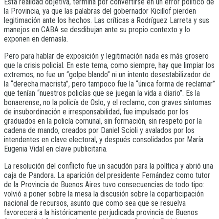
Esta realidad objetiva, termina por convertirse en un error político de
la Provincia, ya que las palabras del gobernador Kicillof pierden
legitimación ante los hechos. Las críticas a Rodríguez Larreta y sus
manejos en CABA se desdibujan ante su propio contexto y lo
exponen en demasía.
Pero para hablar de exposición y legitimación nada es más grosero
que la crisis policial. En este tema, como siempre, hay que limpiar los
extremos, no fue un “golpe blando” ni un intento desestabilizador de
la “derecha macrista”, pero tampoco fue la “única forma de reclamar”
que tenían “nuestros policías que se juegan la vida a diario”. Es la
bonaerense, no la policía de Oslo, y el reclamo, con graves síntomas
de insubordinación e irresponsabilidad, fue impulsado por los
graduados en la policía comunal, sin formación, sin respeto por la
cadena de mando, creados por Daniel Scioli y avalados por los
intendentes en clave electoral, y después consolidados por María
Eugenia Vidal en clave publicitaria.
La resolución del conflicto fue un sacudón para la política y abrió una
caja de Pandora. La aparición del presidente Fernández como tutor
de la Provincia de Buenos Aires tuvo consecuencias de todo tipo:
volvió a poner sobre la mesa la discusión sobre la coparticipación
nacional de recursos, asunto que como sea que se resuelva
favorecerá a la históricamente perjudicada provincia de Buenos