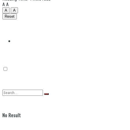
A
A
A
A
Reset
Quilmes
Varela
No Result