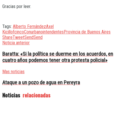
Gracias por leer.
Tags:
Alberto Fernández
Axel
Kicillof
cinco
Conurbano
intendentes
Provincia de Buenos Aires
Share
Tweet
Send
Send
Noticia anterior
Baratta: «Si la política se duerme en los acuerdos, en
cuatro años podemos tener otra protesta policial»
Mas noticias
Ataque a un pozo de agua en Pereyra
Noticias
relacionadas