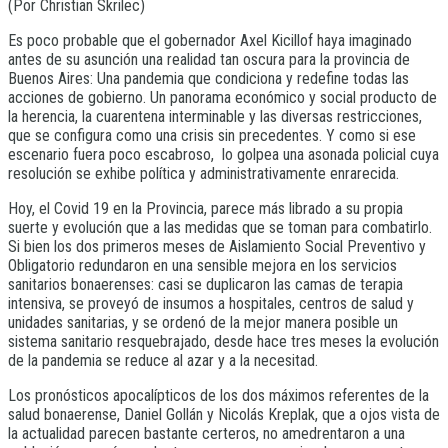
(Por Christian Skrilec)
Es poco probable que el gobernador Axel Kicillof haya imaginado
antes de su asunción una realidad tan oscura para la provincia de
Buenos Aires: Una pandemia que condiciona y redefine todas las
acciones de gobierno. Un panorama económico y social producto de
la herencia, la cuarentena interminable y las diversas restricciones,
que se configura como una crisis sin precedentes. Y como si ese
escenario fuera poco escabroso, lo golpea una asonada policial cuya
resolución se exhibe política y administrativamente enrarecida.
Hoy, el Covid 19 en la Provincia, parece más librado a su propia
suerte y evolución que a las medidas que se toman para combatirlo.
Si bien los dos primeros meses de Aislamiento Social Preventivo y
Obligatorio redundaron en una sensible mejora en los servicios
sanitarios bonaerenses: casi se duplicaron las camas de terapia
intensiva, se proveyó de insumos a hospitales, centros de salud y
unidades sanitarias, y se ordenó de la mejor manera posible un
sistema sanitario resquebrajado, desde hace tres meses la evolución
de la pandemia se reduce al azar y a la necesitad.
Los pronósticos apocalípticos de los dos máximos referentes de la
salud bonaerense, Daniel Gollán y Nicolás Kreplak, que a ojos vista de
la actualidad parecen bastante certeros, no amedrentaron a una