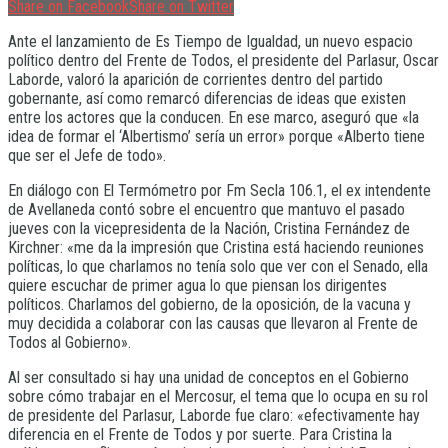
Share on Facebook
Share on Twitter
Ante el lanzamiento de Es Tiempo de Igualdad, un nuevo espacio
político dentro del Frente de Todos, el presidente del Parlasur, Oscar
Laborde, valoró la aparición de corrientes dentro del partido
gobernante, así como remarcó diferencias de ideas que existen
entre los actores que la conducen. En ese marco, aseguró que «la
idea de formar el ‘Albertismo’ sería un error» porque «Alberto tiene
que ser el Jefe de todo».
En diálogo con El Termómetro por Fm Secla 106.1, el ex intendente
de Avellaneda contó sobre el encuentro que mantuvo el pasado
jueves con la vicepresidenta de la Nación, Cristina Fernández de
Kirchner: «me da la impresión que Cristina está haciendo reuniones
políticas, lo que charlamos no tenía solo que ver con el Senado, ella
quiere escuchar de primer agua lo que piensan los dirigentes
políticos. Charlamos del gobierno, de la oposición, de la vacuna y
muy decidida a colaborar con las causas que llevaron al Frente de
Todos al Gobierno».
Al ser consultado si hay una unidad de conceptos en el Gobierno
sobre cómo trabajar en el Mercosur, el tema que lo ocupa en su rol
de presidente del Parlasur, Laborde fue claro: «efectivamente hay
diferencia en el Frente de Todos y por suerte. Para Cristina la