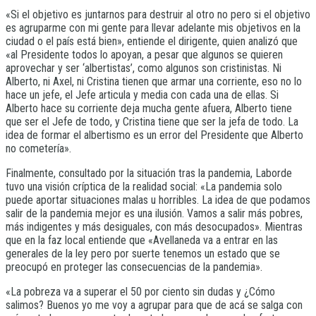
«Si el objetivo es juntarnos para destruir al otro no pero si el objetivo
es agruparme con mi gente para llevar adelante mis objetivos en la
ciudad o el país está bien», entiende el dirigente, quien analizó que
«al Presidente todos lo apoyan, a pesar que algunos se quieren
aprovechar y ser ‘albertistas’, como algunos son cristinistas. Ni
Alberto, ni Axel, ni Cristina tienen que armar una corriente, eso no lo
hace un jefe, el Jefe articula y media con cada una de ellas. Si
Alberto hace su corriente deja mucha gente afuera, Alberto tiene
que ser el Jefe de todo, y Cristina tiene que ser la jefa de todo. La
idea de formar el albertismo es un error del Presidente que Alberto
no cometería».
Finalmente, consultado por la situación tras la pandemia, Laborde
tuvo una visión críptica de la realidad social: «La pandemia solo
puede aportar situaciones malas u horribles. La idea de que podamos
salir de la pandemia mejor es una ilusión. Vamos a salir más pobres,
más indigentes y más desiguales, con más desocupados». Mientras
que en la faz local entiende que «Avellaneda va a entrar en las
generales de la ley pero por suerte tenemos un estado que se
preocupó en proteger las consecuencias de la pandemia».
«La pobreza va a superar el 50 por ciento sin dudas y ¿Cómo
salimos? Buenos yo me voy a agrupar para que de acá se salga con