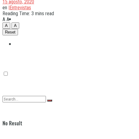
15 agosto, 2020
en
|Entrevistas
Reading Time: 3 mins read
Quilmes
A
A
A
A
Reset
Varela
No Result