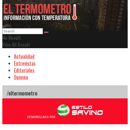
No Result
View All Result
Actualidad
Entrevistas
Editoriales
Opinión
DESARROLLADO POR