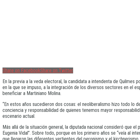
Share on Facebook
Share on Twitter
En la previa a la veda electoral, la candidata a intendenta de Quilmes p
en la que se impuso, a la integración de los diversos sectores en el es
beneficiar a Martiniano Molina.
“En estos años sucedieron dos cosas: el neoliberalismo hizo todo lo de
conciencia y responsabilidad de quienes tenemos mayor responsabilidad
escenario actual.
Más allá de la situación general, la diputada nacional consideró que el
Eugenia Vidal”. Sobre todo, porque en los primero años se “veía al int
que llegaron las diferentes vertientes del peronismo y el kirchnerismo.