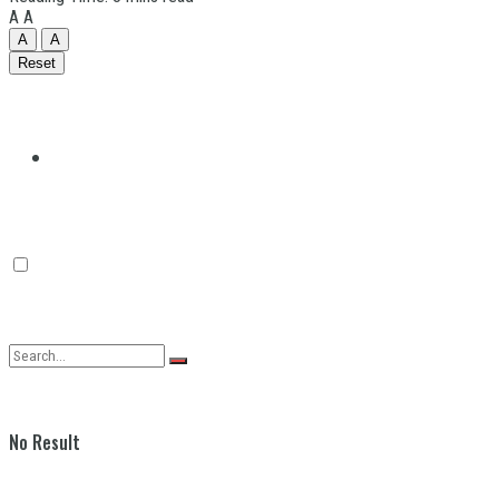
A
A
A
A
Reset
Quilmes
Varela
No Result