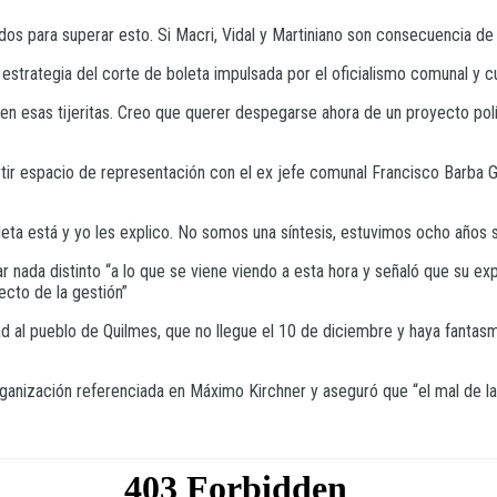
dos para superar esto. Si Macri, Vidal y Martiniano son consecuencia de 
a estrategia del corte de boleta impulsada por el oficialismo comunal y 
n esas tijeritas. Creo que querer despegarse ahora de un proyecto polít
tir espacio de representación con el ex jefe comunal Francisco Barba G
eta está y yo les explico. No somos una síntesis, estuvimos ocho años s
r nada distinto “a lo que se viene viendo a esta hora y señaló que su e
ecto de la gestión”
ltad al pueblo de Quilmes, que no llegue el 10 de diciembre y haya fanta
organización referenciada en Máximo Kirchner y aseguró que “el mal de l