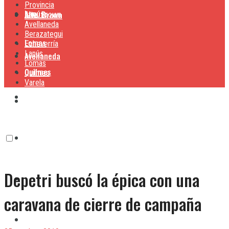
Provincia
Lanús
Alte. Brown
Alte. Brown
Avellaneda
Berazategui
Lomas
Echeverría
Lanús
Avellaneda
Lomas
Quilmes
Quilmes
Varela
Berazategui
Varela
Echeverría
Depetri buscó la épica con una
Lanús
caravana de cierre de campaña
Lomas