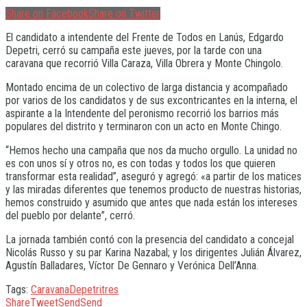
Share on Facebook
Share on Twitter
El candidato a intendente del Frente de Todos en Lanús, Edgardo
Depetri, cerró su campaña este jueves, por la tarde con una
caravana que recorrió Villa Caraza, Villa Obrera y Monte Chingolo.
Montado encima de un colectivo de larga distancia y acompañado
por varios de los candidatos y de sus excontricantes en la interna, el
aspirante a la Intendente del peronismo recorrió los barrios más
populares del distrito y terminaron con un acto en Monte Chingo.
“Hemos hecho una campaña que nos da mucho orgullo. La unidad no
es con unos sí y otros no, es con todas y todos los que quieren
transformar esta realidad”, aseguró y agregó: «a partir de los matices
y las miradas diferentes que tenemos producto de nuestras historias,
hemos construido y asumido que antes que nada están los intereses
del pueblo por delante”, cerró.
La jornada también contó con la presencia del candidato a concejal
Nicolás Russo y su par Karina Nazabal; y los dirigentes Julián Álvarez,
Agustín Balladares, Víctor De Gennaro y Verónica Dell’Anna.
Tags:
Caravana
Depetri
tres
Share
Tweet
Send
Send