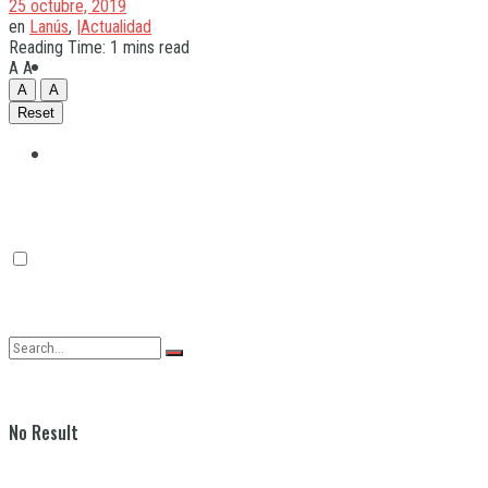
25 octubre, 2019
en
Lanús
,
|Actualidad
Reading Time: 1 mins read
Quilmes
A
A
A
A
Reset
Varela
No Result