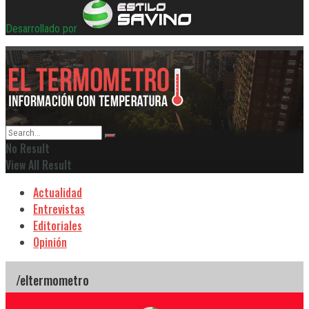
Desarrollado por
No Result
View All Result
Actualidad
Entrevistas
Editoriales
Opinión