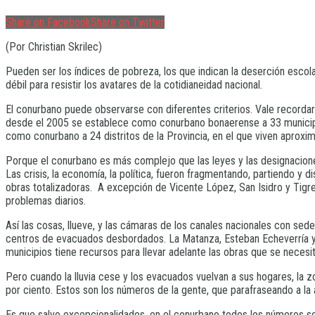
Share on Facebook
Share on Twitter
(Por Christian Skrilec)
Pueden ser los índices de pobreza, los que indican la deserción escolar
débil para resistir los avatares de la cotidianeidad nacional.
El conurbano puede observarse con diferentes criterios. Vale recorda
desde el 2005 se establece como conurbano bonaerense a 33 municipio
como conurbano a 24 distritos de la Provincia, en el que viven aprox
Porque el conurbano es más complejo que las leyes y las designaciones
Las crisis, la economía, la política, fueron fragmentando, partiendo y
obras totalizadoras. A excepción de Vicente López, San Isidro y Tigre
problemas diarios.
Así las cosas, llueve, y las cámaras de los canales nacionales con sede
centros de evacuados desbordados. La Matanza, Esteban Echeverría y 
municipios tiene recursos para llevar adelante las obras que se neces
Pero cuando la lluvia cese y los evacuados vuelvan a sus hogares, la zo
por ciento. Estos son los números de la gente, que parafraseando a la 
Es que salvo excepcionalidades, en el conurbano todos los números son