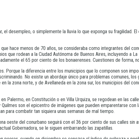
, el desempleo, o simplemente la lluvia lo que exponga su fragilidad. El 
r que hace menos de 70 años, se consideraba como integrantes del conurb
s que rodean a la Ciudad Autónoma de Buenos Aires, incluyendo a La P
imadamente el 65 por ciento de los bonaerenses. Cuestiones de forma, n
. Porque la diferencia entre los municipios que lo componen son import
 discriminando. No existe un abordaje único para problemas comunes, los 
 en la zona norte, y de Avellaneda en la zona sur, los municipios del 
 en Palermo, en Constitución o en Villa Urquiza, se regodean en las call
Quilmes son el epicentro de imágenes que pueden emparentarse con la d
itan para combatir tan siquiera unas semanas de mal tiempo.
na oeste del conurbano seguirá con el 36 por ciento de sus calles sin asf
actual Gobernadora, se le siguen embarrando las zapatillas.
 peores, cuando en diciembre se conozca el índice de pobreza y posible