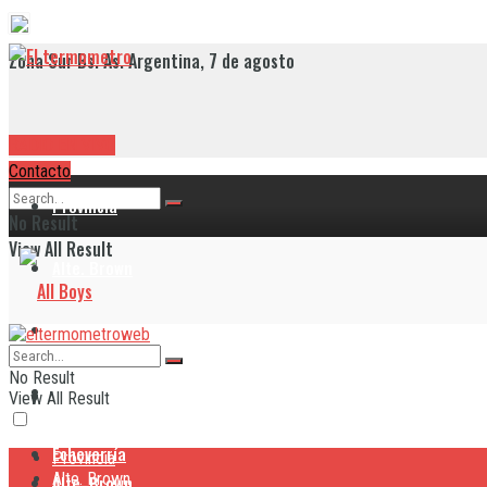
Zona Sur Bs. As. Argentina, 7 de agosto
RADIO EN VIVO
Contacto
Provincia
No Result
View All Result
Alte. Brown
Avellaneda
No Result
Berazategui
Provincia
View All Result
Echeverría
Provincia
Alte. Brown
Alte. Brown