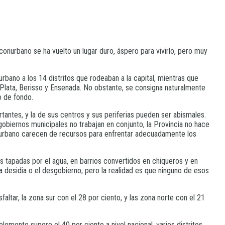
conurbano se ha vuelto un lugar duro, áspero para vivirlo, pero muy
ano a los 14 distritos que rodeaban a la capital, mientras que
lata, Berisso y Ensenada. No obstante, se consigna naturalmente
o de fondo.
antes, y la de sus centros y sus periferias pueden ser abismales.
gobiernos municipales no trabajan en conjunto, la Provincia no hace
conurbano carecen de recursos para enfrentar adecuadamente los
es tapadas por el agua, en barrios convertidos en chiqueros y en
esidia o el desgobierno, pero la realidad es que ninguno de esos
altar, la zona sur con el 28 por ciento, y las zona norte con el 21
mente supere el 40 por ciento a nivel nacional, varios distritos