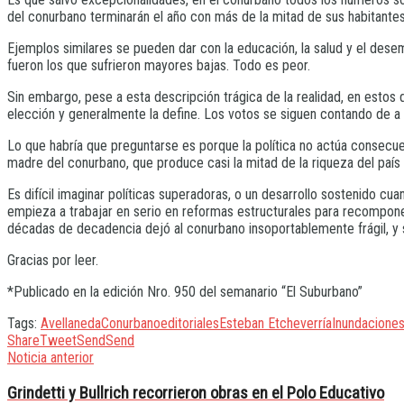
del conurbano terminarán el año con más de la mitad de sus habitantes 
Ejemplos similares se pueden dar con la educación, la salud y el dese
fueron los que sufrieron mayores bajas. Todo es peor.
Sin embargo, pese a esta descripción trágica de la realidad, en estos
elección y generalmente la define. Los votos se siguen contando de a
Lo que habría que preguntarse es porque la política no actúa consecue
madre del conurbano, que produce casi la mitad de la riqueza del país y
Es difícil imaginar políticas superadoras, o un desarrollo sostenido cu
empieza a trabajar en serio en reformas estructurales para recomponer 
décadas de decadencia dejó al conurbano insoportablemente frágil, y 
Gracias por leer.
*Publicado en la edición Nro. 950 del semanario “El Suburbano”
Tags:
Avellaneda
Conurbano
editoriales
Esteban Etcheverría
Inundacione
Share
Tweet
Send
Send
Noticia anterior
Grindetti y Bullrich recorrieron obras en el Polo Educativo