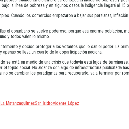
bajo la línea de pobreza y en algunos casos la indigencia llegará al 15
mpleo. Cuando los comercios empezaron a bajar sus persianas, inflación 
 días el conurbano se vuelve poderoso, porque esa enorme población, may
 uno y todos valen lo mismo.
ntemente y decide proteger a los votantes que le dan el poder. La prime
 apenas se lleva un cuarto de la coparticipación nacional.
ando se está en medio de una crisis que todavía está lejos de terminarse. 
el tejido social. No alcanza con algo de infraestructura publicitada has
si no se cambian los paradigmas para recuperarlo, va a terminar por ro
s
La Matanza
quilmes
San Isidro
Vicente López