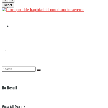
Reset
Quilmes
Varela
No Result
View All Result