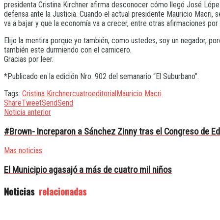
presidenta Cristina Kirchner afirma desconocer cómo llegó José López
defensa ante la Justicia. Cuando el actual presidente Mauricio Macri, s
va a bajar y que la economía va a crecer, entre otras afirmaciones por
Elijo la mentira porque yo también, como ustedes, soy un negador, por
también este durmiendo con el carnicero.
Gracias por leer.
*Publicado en la edición Nro. 902 del semanario “El Suburbano”.
Tags:
Cristina Kirchner
cuatro
editorial
Mauricio Macri
Share
Tweet
Send
Send
Noticia anterior
#Brown- Increparon a Sánchez Zinny tras el Congreso de E
Mas noticias
El Municipio agasajó a más de cuatro mil niños
Noticias
relacionadas