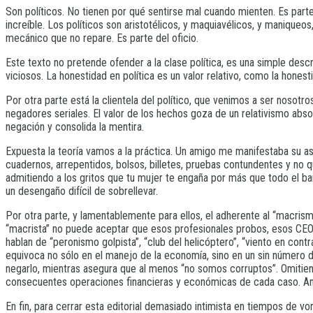
Son políticos. No tienen por qué sentirse mal cuando mienten. Es parte 
increíble. Los políticos son aristotélicos, y maquiavélicos, y maniqueo
mecánico que no repare. Es parte del oficio.
Este texto no pretende ofender a la clase política, es una simple des
viciosos. La honestidad en política es un valor relativo, como la hones
Por otra parte está la clientela del político, que venimos a ser nosot
negadores seriales. El valor de los hechos goza de un relativismo abs
negación y consolida la mentira.
Expuesta la teoría vamos a la práctica. Un amigo me manifestaba su aso
cuadernos, arrepentidos, bolsos, billetes, pruebas contundentes y no q
admitiendo a los gritos que tu mujer te engaña por más que todo el bar
un desengaño difícil de sobrellevar.
Por otra parte, y lamentablemente para ellos, el adherente al “macrismo
“macrista” no puede aceptar que esos profesionales probos, esos CEOs
hablan de “peronismo golpista”, “club del helicóptero”, “viento en con
equivoca no sólo en el manejo de la economía, sino en un sin número de 
negarlo, mientras asegura que al menos “no somos corruptos”. Omitiend
consecuentes operaciones financieras y económicas de cada caso. Ami
En fin, para cerrar esta editorial demasiado intimista en tiempos de 