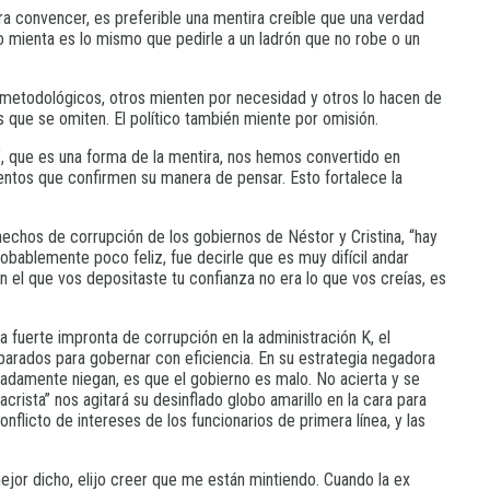
ara convencer, es preferible una mentira creíble que una verdad
 no mienta es lo mismo que pedirle a un ladrón que no robe o un
s metodológicos, otros mienten por necesidad y otros lo hacen de
as que se omiten. El político también miente por omisión.
d”, que es una forma de la mentira, nos hemos convertido en
mentos que confirmen su manera de pensar. Esto fortalece la
hechos de corrupción de los gobiernos de Néstor y Cristina, “hay
obablemente poco feliz, fue decirle que es muy difícil andar
n el que vos depositaste tu confianza no era lo que vos creías, es
a fuerte impronta de corrupción en la administración K, el
arados para gobernar con eficiencia. En su estrategia negadora
ecadamente niegan, es que el gobierno es malo. No acierta y se
crista” nos agitará su desinflado globo amarillo en la cara para
licto de intereses de los funcionarios de primera línea, y las
ejor dicho, elijo creer que me están mintiendo. Cuando la ex