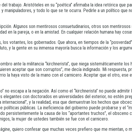
del trabajo. Aristóteles en su “poética” afirmaba la idea retórica que p
s, y manipuladores, y todo lo que se te ocurra. Pedirle a un político que
cripción. Algunos son mentirosos consuetudinarios, otros son mentiroso
tidad en la pareja, o en la amistad. En cualquier relación humana hay cos
ros, los votantes, los gobernados. Que ahora, en tiempos de la “posverda
oluto, y la gente en su inmensa mayoría busca la información y los argu
mbro ante la militancia “kirchnerista”, que niega sistemáticamente los 
uieren aceptar que son corruptos”, me decía indignado. Mi respuesta, pr
rio la haya visto de la mano con el carnicero. Aceptar que el otro, ese e
” no escapa a la negación. Así como el “kirchnerista” no puede admitir l
 elegantes con doctorados en universidades del exterior, no estén prep
tra internacional”, y la realidad, esa que demuestran los hechos que obc
políticas públicas. La ineficiencia del gobierno puede probarse y el “ma
o persistentemente la causa de los “aportantes truchos”, el obsceno conf
gos, la mujer de ustedes también se fue con el carnicero.
vorágine, quiero confesar que muchas veces prefiero que me mientan, o m