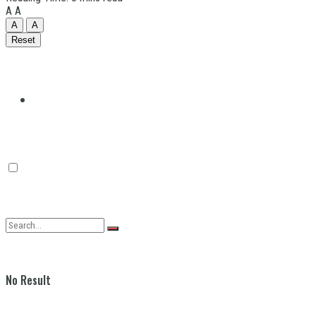
A
A
A
A
Reset
Quilmes
Varela
No Result