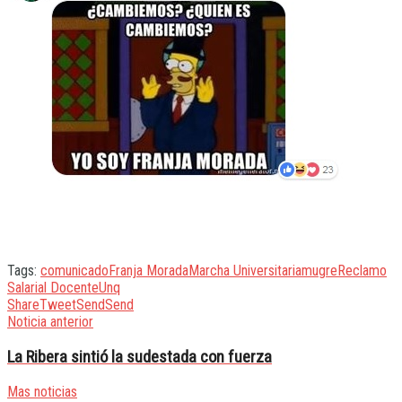
Tags:
comunicado
Franja Morada
Marcha Universitaria
mugre
Reclamo
Salarial Docente
Unq
Share
Tweet
Send
Send
Noticia anterior
La Ribera sintió la sudestada con fuerza
Mas noticias