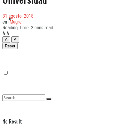
31 agosto, 2018
Quilmes
en
|Mugre
Reading Time: 2 mins read
A
A
A
A
Varela
Reset
No Result