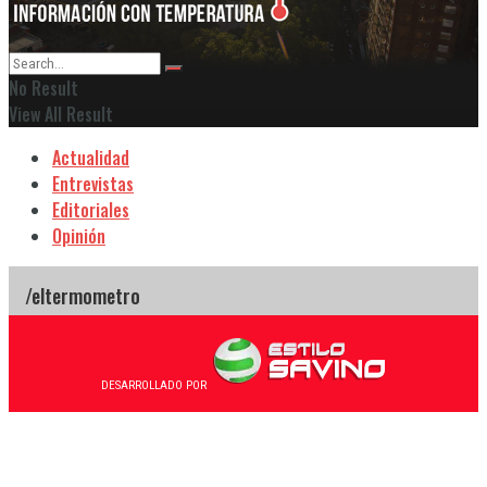
No Result
View All Result
Actualidad
Entrevistas
Editoriales
Opinión
DESARROLLADO POR