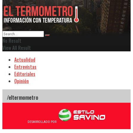
No Result
View All Result
Actualidad
Entrevistas
Editoriales
Opinión
DESARROLLADO POR