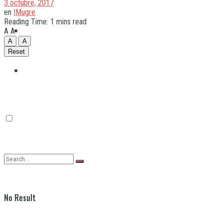
3 octubre, 2017
en
|Mugre
Reading Time: 1 mins read
Quilmes
A
A
A
A
Reset
Varela
No Result