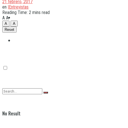
21 febrero, 2017
en
|Entrevistas
Reading Time: 2 mins read
Quilmes
A
A
A
A
Reset
Varela
No Result