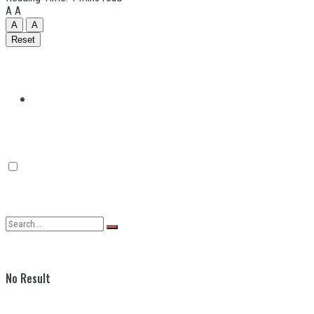
A
A
A
A
Reset
Quilmes
Varela
No Result