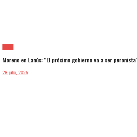
Lanús
Moreno en Lanús: “El próximo gobierno va a ser peronista
28 julio, 2026