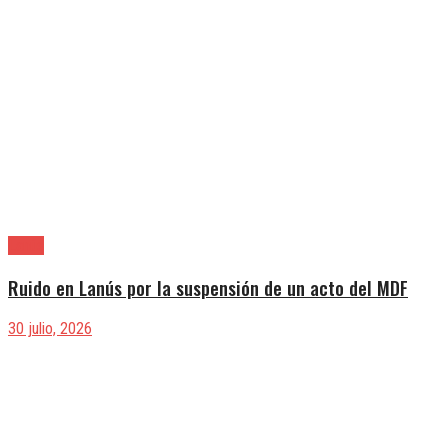
Lanús
Ruido en Lanús por la suspensión de un acto del MDF
30 julio, 2026