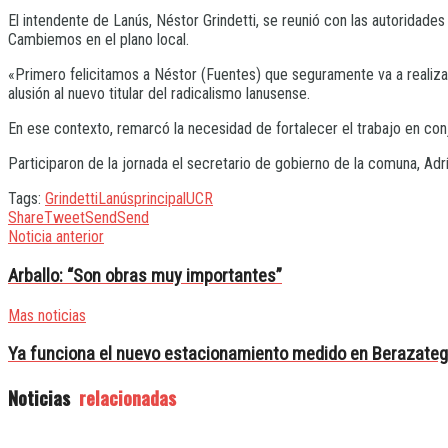
El intendente de Lanús, Néstor Grindetti, se reunió con las autoridade
Cambiemos en el plano local.
«Primero felicitamos a Néstor (Fuentes) que seguramente va a realiz
alusión al nuevo titular del radicalismo lanusense.
En ese contexto, remarcó la necesidad de fortalecer el trabajo en con
Participaron de la jornada el secretario de gobierno de la comuna, Adrí
Tags:
Grindetti
Lanús
principal
UCR
Share
Tweet
Send
Send
Noticia anterior
Arballo: “Son obras muy importantes”
Mas noticias
Ya funciona el nuevo estacionamiento medido en Berazateg
Noticias
relacionadas