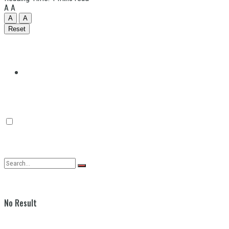
A
A
A
A
Reset
Quilmes
Varela
No Result