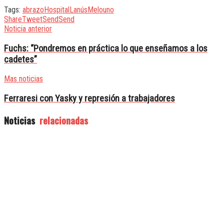
Tags:
abrazo
Hospital
Lanús
Melo
uno
Share
Tweet
Send
Send
Noticia anterior
Fuchs: “Pondremos en práctica lo que enseñamos a los
cadetes”
Mas noticias
Ferraresi con Yasky y represión a trabajadores
Noticias
relacionadas