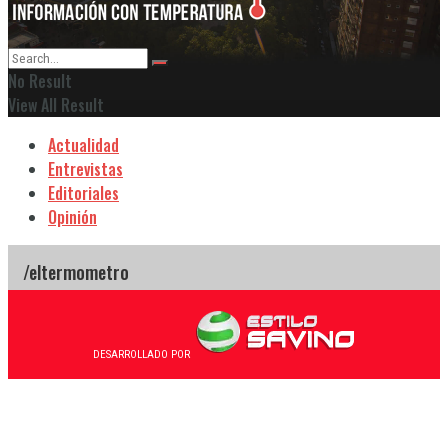
No Result
View All Result
Actualidad
Entrevistas
Editoriales
Opinión
DESARROLLADO POR