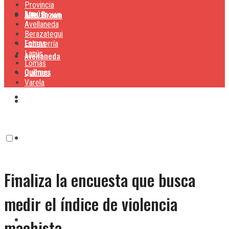
Provincia
Lanús
Alte. Brown
Alte. Brown
Avellaneda
Berazategui
Lomas
Echeverría
Lanús
Avellaneda
Lomas
Quilmes
Quilmes
Varela
Berazategui
Varela
Echeverría
Finaliza la encuesta que busca
Lanús
medir el índice de violencia
Lomas
machista