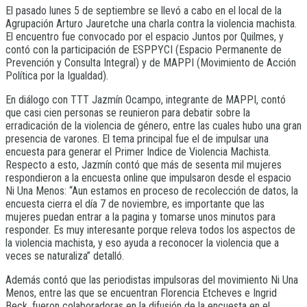
El pasado lunes 5 de septiembre se llevó a cabo en el local de la
Agrupación Arturo Jauretche una charla contra la violencia machista.
El encuentro fue convocado por el espacio Juntos por Quilmes, y
contó con la participación de ESPPYCI (Espacio Permanente de
Prevención y Consulta Integral) y de MAPPI (Movimiento de Acción
Política por la Igualdad).
En diálogo con TTT Jazmín Ocampo, integrante de MAPPI, contó
que casi cien personas se reunieron para debatir sobre la
erradicación de la violencia de género, entre las cuales hubo una gran
presencia de varones. El tema principal fue el de impulsar una
encuesta para generar el Primer Indice de Violencia Machista.
Respecto a esto, Jazmín contó que más de sesenta mil mujeres
respondieron a la encuesta online que impulsaron desde el espacio
Ni Una Menos: “Aun estamos en proceso de recolección de datos, la
encuesta cierra el día 7 de noviembre, es importante que las
mujeres puedan entrar a la pagina y tomarse unos minutos para
responder. Es muy interesante porque releva todos los aspectos de
la violencia machista, y eso ayuda a reconocer la violencia que a
veces se naturaliza” detalló.
Además contó que las periodistas impulsoras del movimiento Ni Una
Menos, entre las que se encuentran Florencia Etcheves e Ingrid
Beck, fueron colaboradoras en la difusión de la encuesta en el