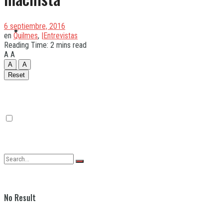
6 septiembre, 2016
Quilmes
en
Quilmes
,
|Entrevistas
Reading Time: 2 mins read
A
A
A
A
Varela
Reset
No Result