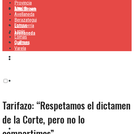
Provincia
Lanús
Alte. Brown
Alte. Brown
Avellaneda
Berazategui
Lomas
Echeverría
Lanús
Avellaneda
Lomas
Quilmes
Quilmes
Varela
Berazategui
Varela
Echeverría
Tarifazo: “Respetamos el dictamen
Lanús
de la Corte, pero no lo
Lomas
compartimos”