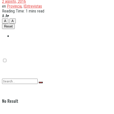
2 agosto, 2016
en
Provincia
,
|Entrevistas
Reading Time: 1 mins read
Quilmes
A
A
A
A
Reset
Varela
No Result