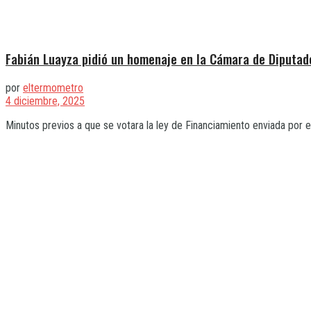
Fabián Luayza pidió un homenaje en la Cámara de Diputad
por
eltermometro
4 diciembre, 2025
Minutos previos a que se votara la ley de Financiamiento enviada por el g