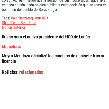
colectivo, reafirmando que la Gestión de Juan José Mussi sigue viva
en cada acción, cada política pública y cada decisión que se toma en
beneficio del pueblo de Berazategui.
Tags:
Balor
Berzategui
mussi
PJ
Share
Tweet
Send
Send
Noticia anterior
Russo será el nuevo presidente del HCD de Lanús
Mas noticias
Mayra Mendoza oficializó los cambios de gabinete tras su
licencia
Noticias
relacionadas