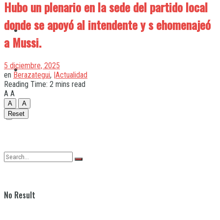
Hubo un plenario en la sede del partido local
donde se apoyó al intendente y s ehomenajeó
Quilmes
a Mussi.
5 diciembre, 2025
Varela
en
Berazategui
,
|Actualidad
Reading Time: 2 mins read
A
A
A
A
Reset
No Result