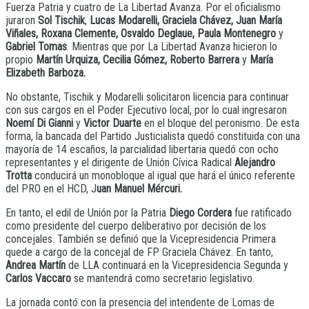
Fuerza Patria y cuatro de La Libertad Avanza. Por el oficialismo
juraron
Sol Tischik
,
Lucas Modarelli, Graciela Chávez, Juan María
Viñales, Roxana Clemente, Osvaldo Deglaue, Paula Montenegro
y
Gabriel Tomas
. Mientras que por La Libertad Avanza hicieron lo
propio
Martín Urquiza, Cecilia Gómez, Roberto Barrera
y
María
Elizabeth Barboza.
No obstante, Tischik y Modarelli solicitaron licencia para continuar
con sus cargos en el Poder Ejecutivo local, por lo cual ingresaron
Noemí Di Gianni
y
Victor Duarte
en el bloque del peronismo. De esta
forma, la bancada del Partido Justicialista quedó constituida con una
mayoría de 14 escaños, la parcialidad libertaria quedó con ocho
representantes y el dirigente de Unión Cívica Radical
Alejandro
Trotta
conducirá un monobloque al igual que hará el único referente
del PRO en el HCD, J
uan Manuel Mércuri.
En tanto, el edil de Unión por la Patria
Diego Cordera
fue ratificado
como presidente del cuerpo deliberativo por decisión de los
concejales. También se definió que la Vicepresidencia Primera
quede a cargo de la concejal de FP Graciela Chávez. En tanto,
Andrea Martín
de LLA continuará en la Vicepresidencia Segunda y
Carlos Vaccaro
se mantendrá como secretario legislativo.
La jornada contó con la presencia del intendente de Lomas de