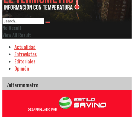
No Result
View All Result
Actualidad
Entrevistas
Editoriales
Opinión
DESARROLLADO POR