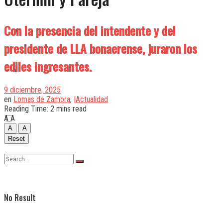
Con la presencia del intendente y del
Quilmes
presidente de LLA bonaerense, juraron los
ediles ingresantes.
Varela
9 diciembre, 2025
en
Lomas de Zamora
,
|Actualidad
Reading Time: 2 mins read
A
A
A
A
Reset
No Result