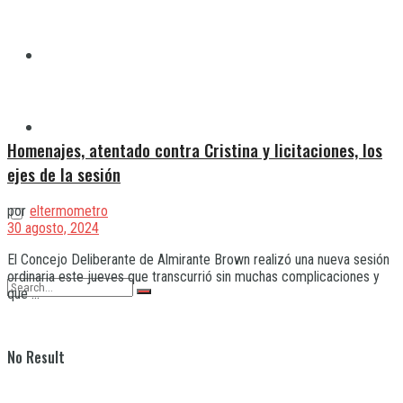
Quilmes
Varela
Homenajes, atentado contra Cristina y licitaciones, los
ejes de la sesión
por
eltermometro
30 agosto, 2024
El Concejo Deliberante de Almirante Brown realizó una nueva sesión
ordinaria este jueves que transcurrió sin muchas complicaciones y
que ...
No Result