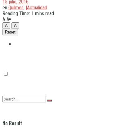
15 julio, 2016
en
Quilmes
,
|Actualidad
Reading Time: 1 mins read
Quilmes
A
A
A
A
Reset
Varela
No Result