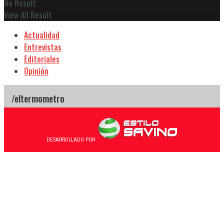
No Result
View All Result
Actualidad
Entrevistas
Editoriales
Opinión
DESARROLLADO POR