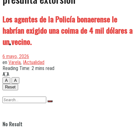
Los agentes de la Policía bonaerense le
Quilmes
habrían exigido una coima de 4 mil dólares a
un vecino.
Varela
6 mayo, 2026
en
Varela
,
|Actualidad
Reading Time: 2 mins read
A
A
A
A
Reset
No Result