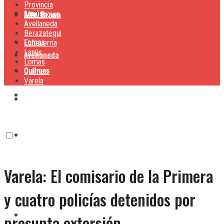
Provincia
Lanús
Alte. Brown
Alte. Brown
Avellaneda
Berazategui
Lomas
Echeverría
Lanús
Avellaneda
Lomas
Quilmes
Quilmes
Varela
Berazategui
Varela
Echeverría
Varela: El comisario de la Primera
Lanús
y cuatro policías detenidos por
Lomas
presunta extorsión