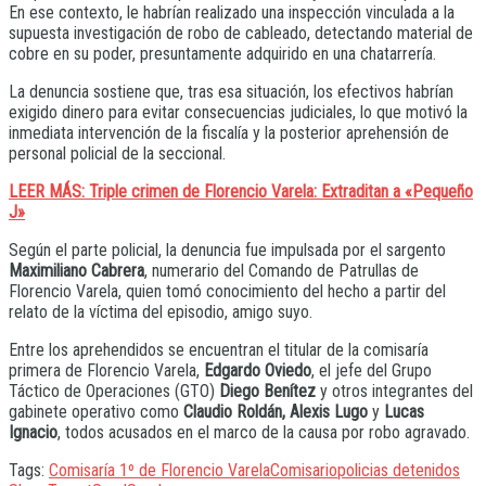
En ese contexto, le habrían realizado una inspección vinculada a la
supuesta investigación de robo de cableado, detectando material de
cobre en su poder, presuntamente adquirido en una chatarrería.
La denuncia sostiene que, tras esa situación, los efectivos habrían
exigido dinero para evitar consecuencias judiciales, lo que motivó la
inmediata intervención de la fiscalía y la posterior aprehensión de
personal policial de la seccional.
LEER MÁS: Triple crimen de Florencio Varela: Extraditan a «Pequeño
J»
Según el parte policial, la denuncia fue impulsada por el sargento
Maximiliano Cabrera
, numerario del Comando de Patrullas de
Florencio Varela, quien tomó conocimiento del hecho a partir del
relato de la víctima del episodio, amigo suyo.
Entre los aprehendidos se encuentran el titular de la comisaría
primera de Florencio Varela,
Edgardo Oviedo
, el jefe del Grupo
Táctico de Operaciones (GTO)
Diego Benítez
y otros integrantes del
gabinete operativo como
Claudio Roldán, Alexis Lugo
y
Lucas
Ignacio
, todos acusados en el marco de la causa por robo agravado.
Tags:
Comisaría 1º de Florencio Varela
Comisario
policias detenidos