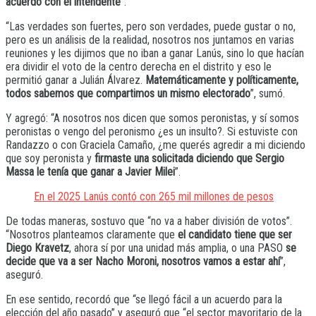
acuerdo con el intendente
”.
“Las verdades son fuertes, pero son verdades, puede gustar o no,
pero es un análisis de la realidad, nosotros nos juntamos en varias
reuniones y les dijimos que no iban a ganar Lanús, sino lo que hacían
era dividir el voto de la centro derecha en el distrito y eso le
permitió ganar a Julián Álvarez.
Matemáticamente y políticamente,
todos sabemos que compartimos un mismo electorado
”, sumó.
Y agregó: “A nosotros nos dicen que somos peronistas, y sí somos
peronistas o vengo del peronismo ¿es un insulto?. Si estuviste con
Randazzo o con Graciela Camaño, ¿me querés agredir a mi diciendo
que soy peronista y
firmaste una solicitada diciendo que Sergio
Massa le tenía que ganar a Javier Milei
”.
En el 2025 Lanús contó con 265 mil millones de pesos
De todas maneras, sostuvo que “no va a haber división de votos”.
“Nosotros planteamos claramente que
el candidato tiene que ser
Diego Kravetz
, ahora sí por una unidad más amplia, o una PASO
se
decide que va a ser Nacho Moroni, nosotros vamos a estar ahí
”,
aseguró.
En ese sentido, recordó que “se llegó fácil a un acuerdo para la
elección del año pasado” y aseguró que “el sector mayoritario de la