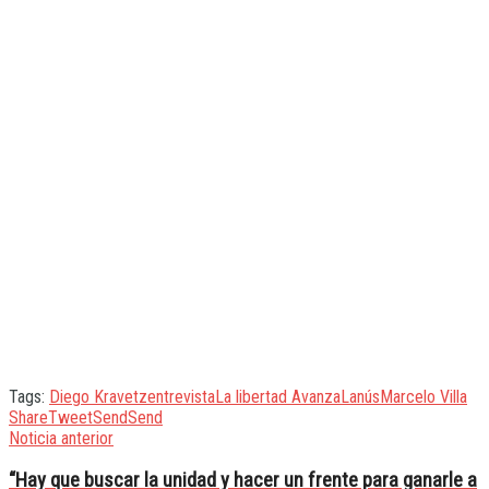
Tags:
Diego Kravetz
entrevista
La libertad Avanza
Lanús
Marcelo Villa
Share
Tweet
Send
Send
Noticia anterior
“Hay que buscar la unidad y hacer un frente para ganarle a