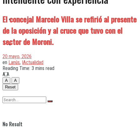
El concejal Marcelo Villa se refirió al presente
Quilmes
de la oposición y al cruce que tuvo con el
sector de Moroni.
Varela
20 mayo, 2026
en
Lanús
,
|Actualidad
Reading Time: 3 mins read
A
A
A
A
Reset
No Result