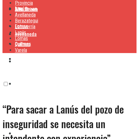
Provincia
Lanús
Alte. Brown
Alte. Brown
Avellaneda
Berazategui
Lomas
Echeverría
Lanús
Avellaneda
Lomas
Quilmes
Quilmes
Varela
Berazategui
Varela
Echeverría
“Para sacar a Lanús del pozo de
Lanús
inseguridad se necesita un
Lomas
intendente con experiencia”