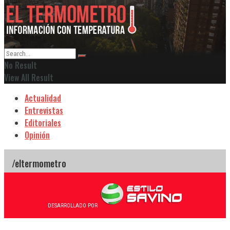
No Result
View All Result
Actualidad
Entrevistas
Editoriales
Opinión
DESARROLLADO POR