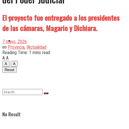
El proyecto fue entregado a los presidentes
Quilmes
de las cámaras, Magario y Dichiara.
Varela
7 mayo, 2026
en
Provincia
,
|Actualidad
Reading Time: 1 mins read
A
A
A
A
Reset
No Result