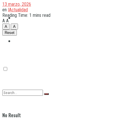
13 marzo, 2026
en
|Actualidad
Reading Time: 1 mins read
Quilmes
A
A
A
A
Reset
Varela
No Result