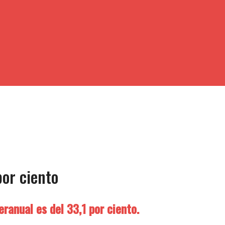
por ciento
ranual es del 33,1 por ciento.