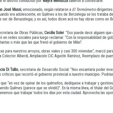
 el distrito conducido por
Mayra Mendoza
salieron a contestarle.
an José Mussi
, emocionado, según relataron a
El Termómetro
dirigentes
cuando era adolescente, en Quilmes a los de Berzategui se los trataba 
iere ser de Berazategui, y es así, todos dicen acá no hay obras como en
ecretaria de Obras Públicas,
Cecilia Soler
. “Eso puede decir alguien que 
ió en redes sociales para luego reclamar: “Con la responsabilidad de go
tantas o más que las que frenó el gobierno de Milei”.
icas para nuestros arroyos, obras viales y casi 300 viviendas”, marcó par
Colector Alberdi, Ampliación CIC Agustín Ramírez, Reemplazo de puente
cia Di Tullio
, secretaria de Desarrollo Social: “Nos encantaría poder in
ríticos que recortó el gobierno provincial a nuestro municipio. Podría
co que “en vez de opinar de los quilmeños, dedíquese a trabajar y gestion
ido Quilmes (parece que se olvidó)”. En la misma línea, el titular del G
emos que trabajar todos los días por esta ciudad. Aprovecha las oportun