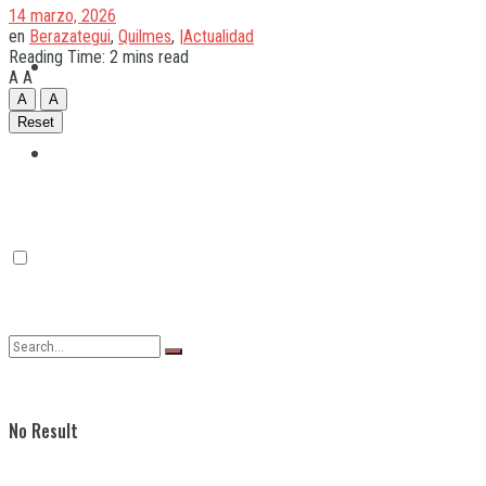
14 marzo, 2026
en
Berazategui
,
Quilmes
,
|Actualidad
Reading Time: 2 mins read
Quilmes
A
A
A
A
Reset
Varela
No Result