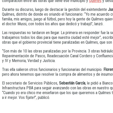
comparación entre las obras que tiene ese municipio y
Quilmes
y desde
Durante su discurso, luego de destacar la gestión del exintendente
Ju
Quilmes, distrito de donde es oriundo el funcionario: “Yo me acuerdo 
familia, mis amigos, juego al fútbol, pero hoy la gente de Quilmes qu
el doctor Mussi, con todos los años que dedicó y trabajó”, lanzó.
Las respuestas no tardaron en llegar. La primera en responder fue la s
trabajamos todos los días para que nuestra ciudad esté mejor”, escrib
obras que el gobierno provincial tiene paralizadas en Quilmes, que son 
“Son más de 10 las obras paralizadas por la Provincia. 3 obras hidrául
Repavimentación de Pasco, Readecuación Canal Cordero y Confluencia 
y IV y Memoria, Verdad y Justicia.
Tras ella salieron otros funcionarios y funcionarias del municipio.
Floren
pero ahora tenemos que resolver la compra de alimentos y de insumos c
El secretario de Servicios Públicos,
Sebastián García
, le pidió a Bian
Infraestructura PBA para seguir avanzando con las obras en nuestro quer
“Cuando yo era chico me enseñaron que los que queremos a Quilmes ten
a ir mejor. Vos fíjate!”, publicó.