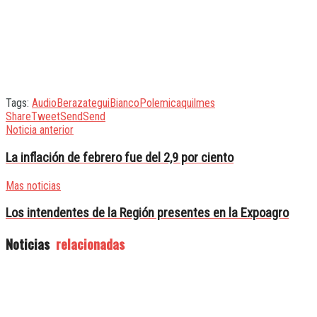
Tags:
Audio
Berazategui
Bianco
Polemica
quilmes
Share
Tweet
Send
Send
Noticia anterior
La inflación de febrero fue del 2,9 por ciento
Mas noticias
Los intendentes de la Región presentes en la Expoagro
Noticias
relacionadas