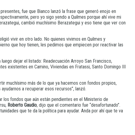
 presentes, fue que Bianco lanzó la frase que generó enojo en
despectivamente, pero yo sigo yendo a Quilmes porque ahí vive mi
 Berazategui, cambió muchísimo Berazategui y eso tiene que ver con
eligió vivir en otro lado. No quienes vivimos en Quilmes y
bierno que hoy tienen, les pedimos que empiecen por reactivar las
a luego dejar el listado: Readecuación Arroyo San Francisco,
s existentes en Camino, Viviendas en Fratassi, Santo Domingo III
vertir muchísimo más de lo que ya hacemos con fondos propios,
s ayudarnos a recuperar esos recursos”, lanzó.
ar los fondos que aún están pendientes en el Ministerio de
irsu,
Roberto Gaudio
, dijo que el comentario fue “desafortunado”.
idades que te da la política para ayudar. Anda por ahí que te va