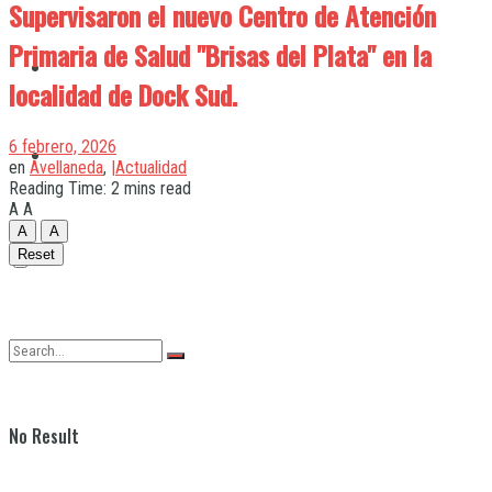
Supervisaron el nuevo Centro de Atención
Primaria de Salud "Brisas del Plata" en la
Quilmes
localidad de Dock Sud.
6 febrero, 2026
Varela
en
Avellaneda
,
|Actualidad
Reading Time: 2 mins read
A
A
A
A
Reset
No Result