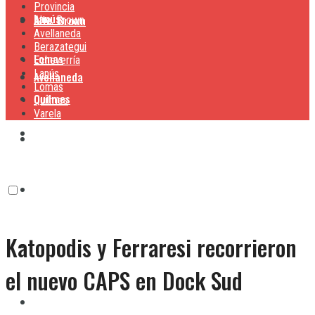
Provincia
Lanús
Alte. Brown
Alte. Brown
Avellaneda
Berazategui
Lomas
Echeverría
Lanús
Avellaneda
Lomas
Quilmes
Quilmes
Varela
Berazategui
Varela
Echeverría
Katopodis y Ferraresi recorrieron
Lanús
el nuevo CAPS en Dock Sud
Lomas