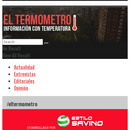
No Result
View All Result
Actualidad
Entrevistas
Editoriales
Opinión
DESARROLLADO POR