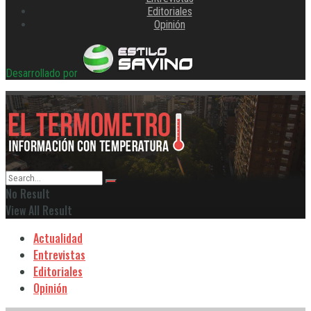
Editoriales
Opinión
Desarrollado por
No Result
View All Result
Actualidad
Entrevistas
Editoriales
Opinión