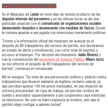
Share on Facebook
Share on Twitter
En el Municipio de
Lanús
se viven días de tensión producto de las
disputas internas del peronismo
y en las últimas horas se dio una
particular situación con el
comunicado de organizaciones sociales
denunciando despidos y amenazando con medidas de fuerza.
Desde
la comuna apuntan a una jugada con intenciones meramente políticas
“Frente a la información oficial del municipio de avanzar en el
despido de 80 trabajadores del servicio de barrido, nos declaramos
en estado de alerta y movilización, con corte total de puentes y
accesos al municipio. Por decisión del intendente
Julián Álvarez
y
tras la comunicación del
secretario de Espacio Público
Mauro Iezzi
,
se nos informó el despido de 80 trabajadores del servicio de
barrido”, comienza el comunicado.
Allí se asegura: “Se trata de una persecución política y sindical contra
trabajadores que llevaron adelante un legítimo reclamo salarial, ya
que perciben apenas 140 mil pesos mensuales, en una situación de
extrema precariedad: sin ropa de trabajo, sin percibir recibos de
sueldo y asociados supuestamente a una cooperativa cuya matrícula
se desconoce. No solo no hubo respuesta al reclamo, sino que la
gestión eligió castigar a quienes luchan”.