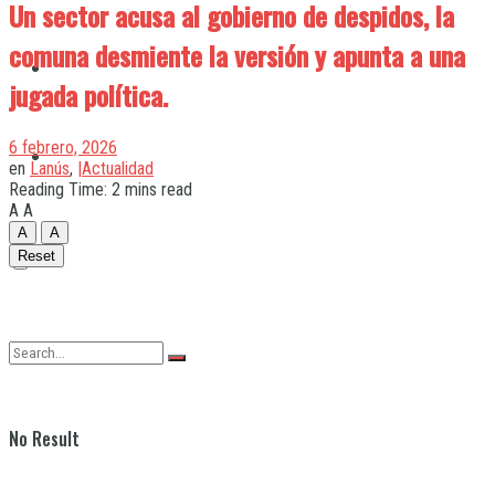
Un sector acusa al gobierno de despidos, la
comuna desmiente la versión y apunta a una
Quilmes
jugada política.
6 febrero, 2026
Varela
en
Lanús
,
|Actualidad
Reading Time: 2 mins read
A
A
A
A
Reset
No Result