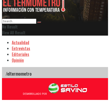
No Result
View All Result
Actualidad
Entrevistas
Editoriales
Opinión
DESARROLLADO POR