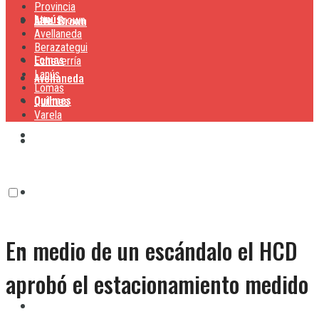
Provincia
Lanús
Alte. Brown
Alte. Brown
Avellaneda
Berazategui
Lomas
Echeverría
Lanús
Avellaneda
Lomas
Quilmes
Quilmes
Varela
Berazategui
Varela
Echeverría
En medio de un escándalo el HCD
Lanús
aprobó el estacionamiento medido
Lomas