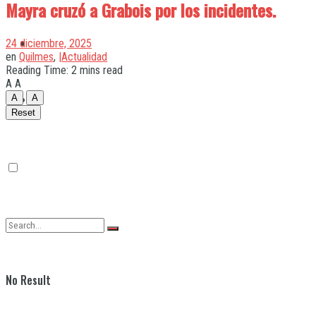
Mayra cruzó a Grabois por los incidentes.
Quilmes
24 diciembre, 2025
en
Quilmes
,
|Actualidad
Reading Time: 2 mins read
A
A
Varela
A
A
Reset
No Result