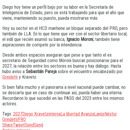
Diego hoy tiene un perfil bajo por su labor en la Secretaría de
Inteligencia de Estado, pero se está trabajando para que el año que
viene, manteniendo su puesto, pueda mostrarse más.
Hoy su sector en el HCD mantiene un bloque separado del PRO, pero
también de LLA. En lo que tiene que ver con el sector libertario local,
el edil que recién asumió su banca,
Ignacio Moroni
, también tiene
aspiraciones de competir por la intendencia.
Desde ambos espacios aseguran que pese a que tanto el ex
secretario de Seguridad como Moroni buscan posicionarse para el
2027, la relación entre los sectores es buena y hay diálogo. Hasta
hubo aviso a
Sebastián Pareja
sobre el encuentro encabezado por
Grindetti
y Kravetz.
Si bien falta mucho y el panorama a nivel nacional puede cambiar, no
se descarta que en caso de continuar así, pueda haber una interna.
Recordaron lo que sucedió en las PASO del 2023 entre los mismos
actores.
Tags:
2027
Diego Kravetz
interna
La libertad Avanza
Lanús
Néstor
Grindetti
PRO
Share
Tweet
Send
Send