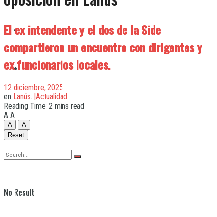
El ex intendente y el dos de la Side
Quilmes
compartieron un encuentro con dirigentes y
ex funcionarios locales.
Varela
12 diciembre, 2025
en
Lanús
,
|Actualidad
Reading Time: 2 mins read
A
A
A
A
Reset
No Result