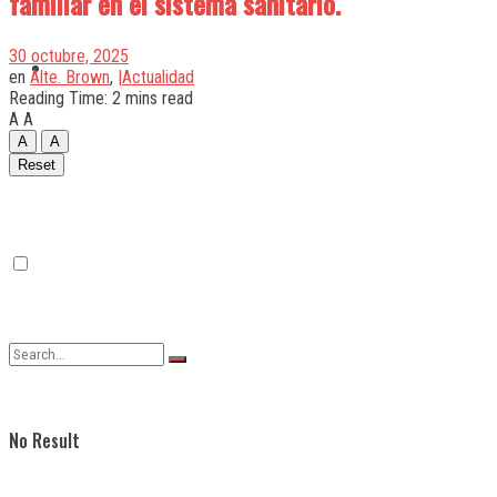
familiar en el sistema sanitario.
30 octubre, 2025
Quilmes
en
Alte. Brown
,
|Actualidad
Reading Time: 2 mins read
A
A
A
A
Varela
Reset
No Result