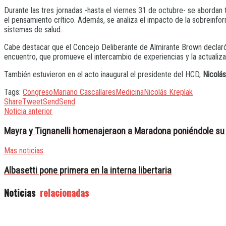
Durante las tres jornadas -hasta el viernes 31 de octubre- se abordan te
el pensamiento crítico. Además, se analiza el impacto de la sobreinforma
sistemas de salud.
Cabe destacar que el Concejo Deliberante de Almirante Brown declaró 
encuentro, que promueve el intercambio de experiencias y la actualiz
También estuvieron en el acto inaugural el presidente del HCD,
Nicolá
Tags:
Congreso
Mariano Cascallares
Medicina
Nicolás Kreplak
Share
Tweet
Send
Send
Noticia anterior
Mayra y Tignanelli homenajeraon a Maradona poniéndole su
Mas noticias
Albasetti pone primera en la interna libertaria
Noticias
relacionadas