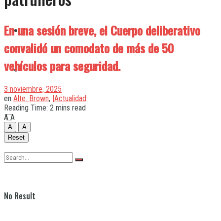
En una sesión breve, el Cuerpo deliberativo
Quilmes
convalidó un comodato de más de 50
vehículos para seguridad.
Varela
3 noviembre, 2025
en
Alte. Brown
,
|Actualidad
Reading Time: 2 mins read
A
A
A
A
Reset
No Result