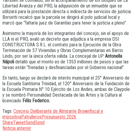
También se convalidó, sin el acompañamiento de los bloques de La
Libertad Avanza y del PRO, la adquisición de un inmueble que se
utilizará para la prestación directa o indirecta de servicios de justicia.
Borsetti recalcó que la parcela se dirigirá al polo judicial local y
marcó que “faltaría juez de Garantías para tener la justicia a pleno”.
Asimismo la mayoría de los integrantes del concejo, sin el apoyo de
LLA ni el PRO, avaló un decreto que adjudica a la empresa DSI
CONSTRUCTORA S.R.L. el contrato para la Ejecución de la Obra
Terminación de 57 Viviendas y Obras Complementarias en Barrio
Lindo, por ser la única oferta válida. La concejal de UP
Antonella
Nápoli
detalló que el monto es de 1353 millones de pesos y que las
tareas están “frenadas y desfinanciadas por el Gobierno nacional”.
En tanto, luego se declaró de interés municipal el 25° Aniversario de
la Escuela Santísima Trinidad, el 120° Aniversario de la Fundación de
la Escuela Primaria N° 10 Ejército de Los Andes, ambas de Claypole
y se nombró Personalidad Destacada de las Artes y la Cultura al
licenciado
Félix Federico.
Tags:
Concejo Deliberante de Almirante Brown
fiscal e
impositiva
Patrulleros
Presupuesto 2026
Share
Tweet
Send
Send
Noticia anterior