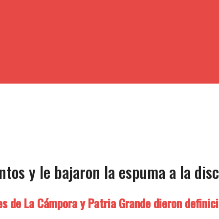
tos y le bajaron la espuma a la discu
es de La Cámpora y Patria Grande dieron definici