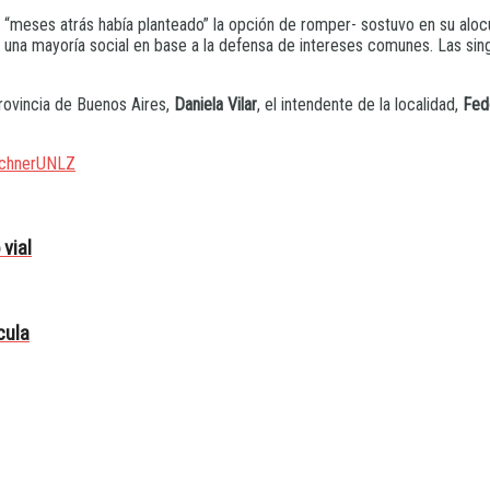
ue “meses atrás había planteado” la opción de romper- sostuvo en su alo
 una mayoría social en base a la defensa de intereses comunes. Las sin
rovincia de Buenos Aires,
Daniela Vilar
, el intendente de la localidad,
Fede
chner
UNLZ
vial
cula