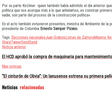
Por su parte Kirchner -quien también había admitido el día anterior q
política que nos acerque más a lo que anhelamos, es construir primero
nadie, son parte del proceso de la construcción política».
En el acto también estuvieron presentes, ministra de Ambiente de la p
presidente de Colombia
Ernesto Samper Pizano.
Tags:
Elecciones nacionales
Juan Grabois
Lomas de Zamora
Máximo Kir
Share
Tweet
Send
Send
Noticia anterior
El HCD aprobó la compra de maquinaria para mantenimiento 
Mas noticias
“El cinturón de Olivia”: Un lanusense estrena su primera pelí
Noticias
relacionadas