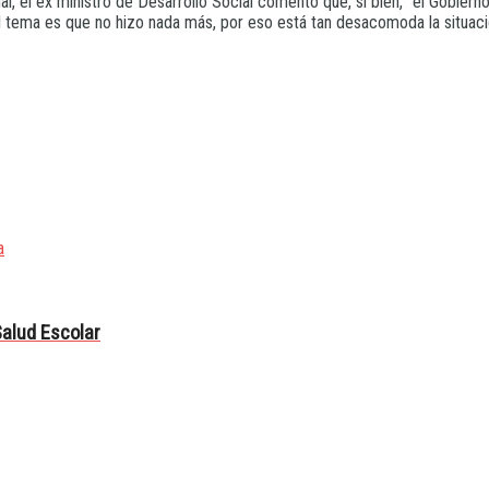
l, el ex ministro de Desarrollo Social comentó que, si bien, “el Gobiern
el tema es que no hizo nada más, por eso está tan desacomoda la situació
a
Salud Escolar