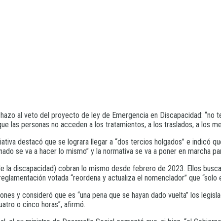
hazo al veto del proyecto de ley de Emergencia en Discapacidad: “no t
ue las personas no acceden a los tratamientos, a los traslados, a los 
niciativa destacó que se lograra llegar a “dos tercios holgados” e indicó 
enado se va a hacer lo mismo” y la normativa se va a poner en marcha par
e la discapacidad) cobran lo mismo desde febrero de 2023. Ellos buscan
a reglamentación votada “reordena y actualiza el nomenclador” que “solo e
aciones y consideró que es “una pena que se hayan dado vuelta” los legis
atro o cinco horas”, afirmó.