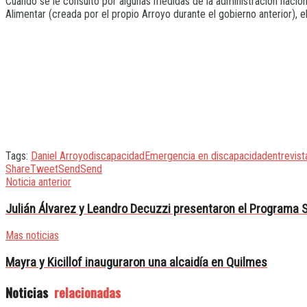
Cuando se le consultó por algunas medidas de la administración naciona
Alimentar (creada por el propio Arroyo durante el gobierno anterior), 
Tags:
Daniel Arroyo
discapacidad
Emergencia en discapacidad
entrevist
Share
Tweet
Send
Send
Noticia anterior
Julián Álvarez y Leandro Decuzzi presentaron el Programa 
Mas noticias
Mayra y Kicillof inauguraron una alcaidía en Quilmes
Noticias
relacionadas