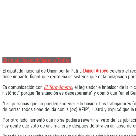
Share on Facebook
Share on Twitter
El diputado nacional de Unión por la Patria
Daniel Arroyo
celebró el rec
tiene impacto fiscal, que reordena un sistema que está colapsado porq
En comunicación con
El Termómetro
, el legislador e impulsor de la i
histórica” porque “la situación es desesperante” y confió que “en el S
“Las personas que no pueden acceder a lo básico. Los trabajadores (d
de cerrar, todos tiene deuda con la (ex) AFIP”, ilustró y explicó que l
Por otro lado, lamentó que no se pudiera revertir el veto de las jubil
hay gente que votó de una manera y después de otra en un lapso de cu