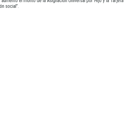
o aumentó el monto de la Asignación Universal por Hijo y la Tarjeta
n social”.