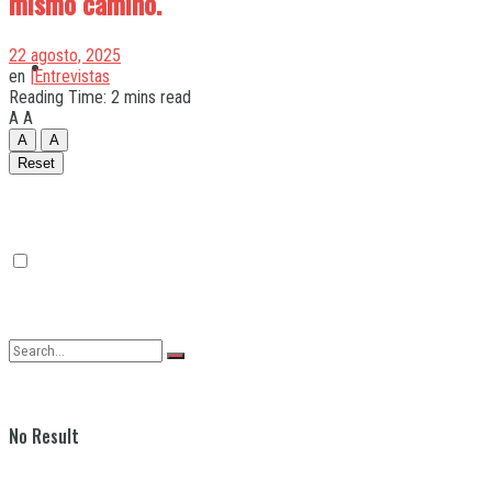
mismo camino.
22 agosto, 2025
Quilmes
en
|Entrevistas
Reading Time: 2 mins read
A
A
A
A
Varela
Reset
No Result