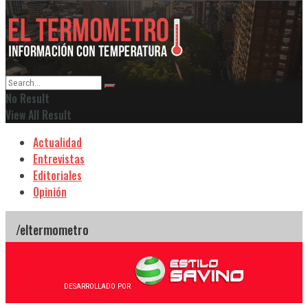
No Result
View All Result
Actualidad
Entrevistas
Editoriales
Opinión
DESARROLLADO POR