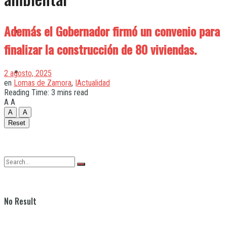
Además el Gobernador firmó un convenio para
Quilmes
finalizar la construcción de 80 viviendas.
Varela
2 agosto, 2025
en
Lomas de Zamora
,
|Actualidad
Reading Time: 3 mins read
A
A
A
A
Reset
No Result