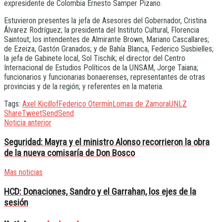
expresidente de Colombia Ernesto Samper Pizano.
Estuvieron presentes la jefa de Asesores del Gobernador, Cristina
Álvarez Rodríguez; la presidenta del Instituto Cultural, Florencia
Saintout; los intendentes de Almirante Brown, Mariano Cascallares;
de Ezeiza, Gastón Granados; y de Bahía Blanca, Federico Susbielles;
la jefa de Gabinete local, Sol Tischik; el director del Centro
Internacional de Estudios Políticos de la UNSAM, Jorge Taiana;
funcionarios y funcionarias bonaerenses, representantes de otras
provincias y de la región; y referentes en la materia.
Tags:
Axel Kicillof
Federico Otermín
Lomas de Zamora
UNLZ
Share
Tweet
Send
Send
Noticia anterior
Seguridad: Mayra y el ministro Alonso recorrieron la obra
de la nueva comisaría de Don Bosco
Mas noticias
HCD: Donaciones, Sandro y el Garrahan, los ejes de la
sesión