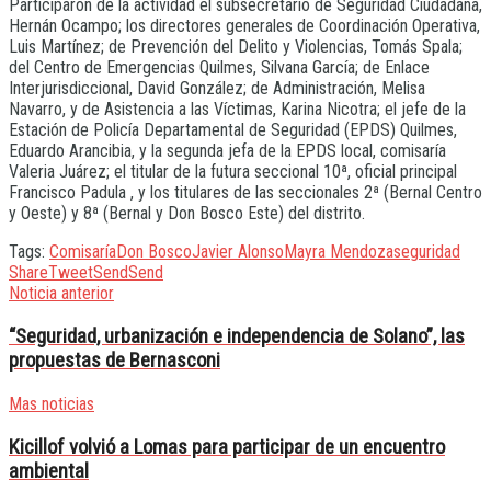
Participaron de la actividad el subsecretario de Seguridad Ciudadana,
Hernán Ocampo; los directores generales de Coordinación Operativa,
Luis Martínez; de Prevención del Delito y Violencias, Tomás Spala;
del Centro de Emergencias Quilmes, Silvana García; de Enlace
Interjurisdiccional, David González; de Administración, Melisa
Navarro, y de Asistencia a las Víctimas, Karina Nicotra; el jefe de la
Estación de Policía Departamental de Seguridad (EPDS) Quilmes,
Eduardo Arancibia, y la segunda jefa de la EPDS local, comisaría
Valeria Juárez; el titular de la futura seccional 10ª, oficial principal
Francisco Padula , y los titulares de las seccionales 2ª (Bernal Centro
y Oeste) y 8ª (Bernal y Don Bosco Este) del distrito.
Tags:
Comisaría
Don Bosco
Javier Alonso
Mayra Mendoza
seguridad
Share
Tweet
Send
Send
Noticia anterior
“Seguridad, urbanización e independencia de Solano”, las
propuestas de Bernasconi
Mas noticias
Kicillof volvió a Lomas para participar de un encuentro
ambiental