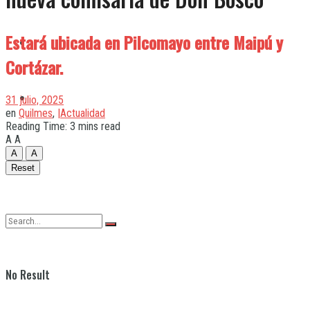
Estará ubicada en Pilcomayo entre Maipú y
Quilmes
Cortázar.
Varela
31 julio, 2025
en
Quilmes
,
|Actualidad
Reading Time: 3 mins read
A
A
A
A
Reset
No Result