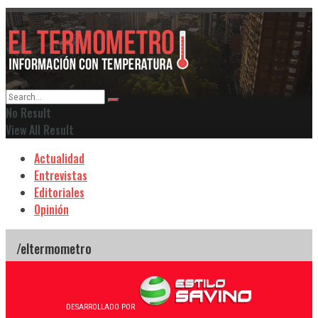
No Result
View All Result
Actualidad
Entrevistas
Editoriales
Opinión
DESARROLLADO POR