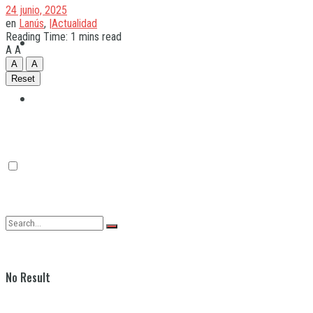
24 junio, 2025
en
Lanús
,
|Actualidad
Reading Time: 1 mins read
Quilmes
A
A
A
A
Reset
Varela
No Result